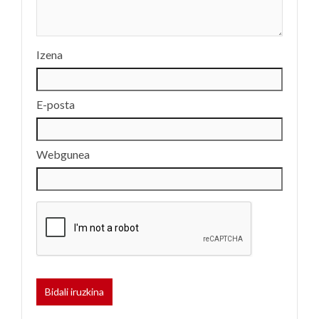
Izena
E-posta
Webgunea