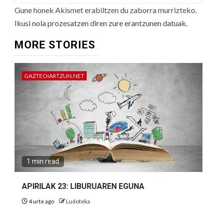
Gune honek Akismet erabiltzen du zaborra murrizteko.
Ikusi nola prozesatzen diren zure erantzunen datuak.
MORE STORIES
GAZTEOIARTZUN.NET
1 min read
APIRILAK 23: LIBURUAREN EGUNA
4 urte ago
Ludoteka