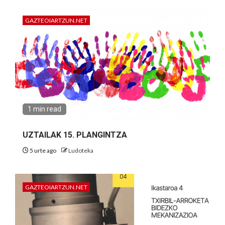
GAZTEOIARTZUN.NET
1 min read
UZTAILAK 15. PLANGINTZA
5 urte ago
Ludoteka
GAZTEOIARTZUN.NET