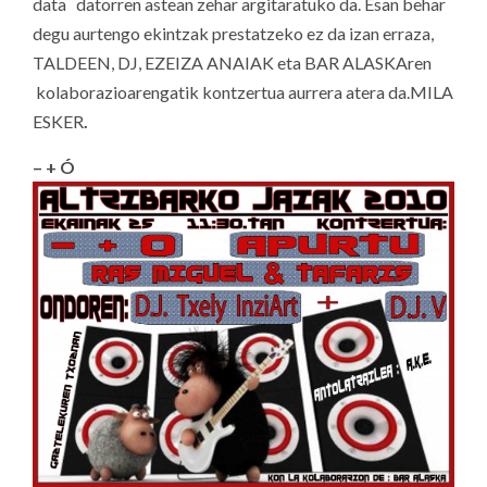
data datorren astean zehar argitaratuko da. Esan behar
degu aurtengo ekintzak prestatzeko ez da izan erraza,
TALDEEN, DJ, EZEIZA ANAIAK eta BAR ALASKAren
kolaborazioarengatik kontzertua aurrera atera da.MILA
ESKER
.
– + Ó