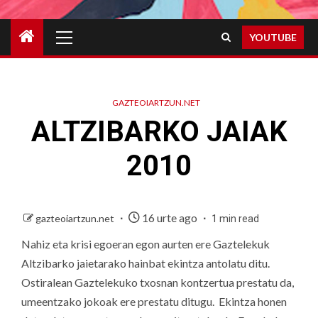
Primary
YOUTUBE
Menu
GAZTEOIARTZUN.NET
ALTZIBARKO JAIAK
2010
16 urte ago
gazteoiartzun.net
1 min read
Nahiz eta krisi egoeran egon aurten ere Gaztelekuk
Altzibarko jaietarako hainbat ekintza antolatu ditu.
Ostiralean Gaztelekuko txosnan kontzertua prestatu da,
umeentzako jokoak ere prestatu ditugu. Ekintza honen