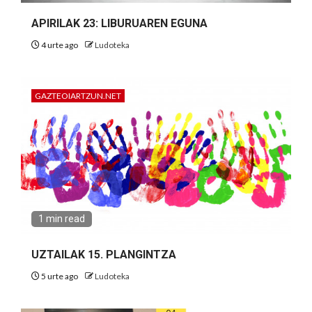
APIRILAK 23: LIBURUAREN EGUNA
4 urte ago
Ludoteka
GAZTEOIARTZUN.NET
1 min read
UZTAILAK 15. PLANGINTZA
5 urte ago
Ludoteka