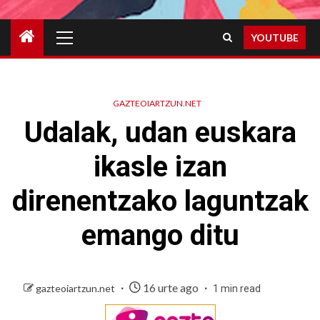
Primary
YOUTUBE
Menu
GAZTEOIARTZUN.NET
Udalak, udan euskara
ikasle izan
direnentzako laguntzak
emango ditu
16 urte ago
gazteoiartzun.net
1 min read