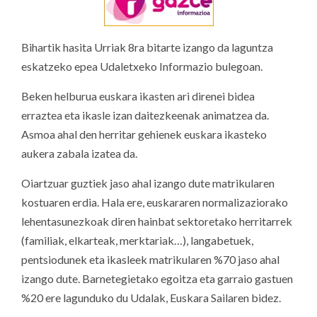
Bihartik hasita Urriak 8ra bitarte izango da laguntza
eskatzeko epea Udaletxeko Informazio bulegoan.
Beken helburua euskara ikasten ari direnei bidea
erraztea eta ikasle izan daitezkeenak animatzea da.
Asmoa ahal den herritar gehienek euskara ikasteko
aukera zabala izatea da.
Oiartzuar guztiek jaso ahal izango dute matrikularen
kostuaren erdia. Hala ere, euskararen normalizaziorako
lehentasunezkoak diren hainbat sektoretako herritarrek
(familiak, elkarteak, merktariak…), langabetuek,
pentsiodunek eta ikasleek matrikularen %70 jaso ahal
izango dute. Barnetegietako egoitza eta garraio gastuen
%20 ere lagunduko du Udalak, Euskara Sailaren bidez.