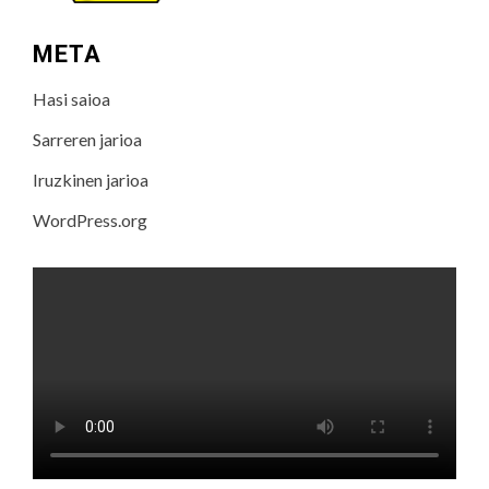
META
Hasi saioa
Sarreren jarioa
Iruzkinen jarioa
WordPress.org