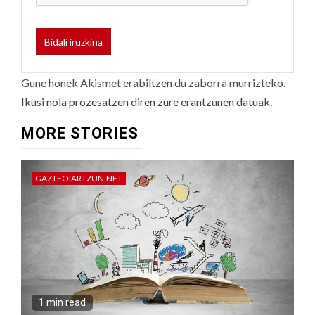
Gune honek Akismet erabiltzen du zaborra murrizteko.
Ikusi nola prozesatzen diren zure erantzunen datuak.
MORE STORIES
GAZTEOIARTZUN.NET
1 min read