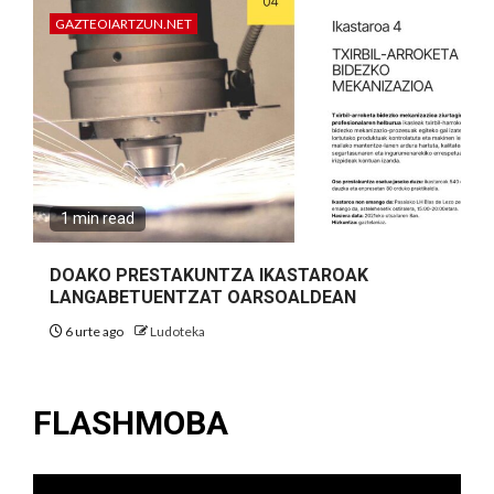
GAZTEOIARTZUN.NET
1 min read
DOAKO PRESTAKUNTZA IKASTAROAK
LANGABETUENTZAT OARSOALDEAN
6 urte ago
Ludoteka
FLASHMOBA