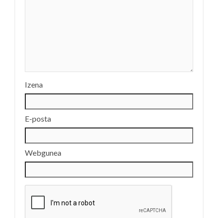
Izena
E-posta
Webgunea