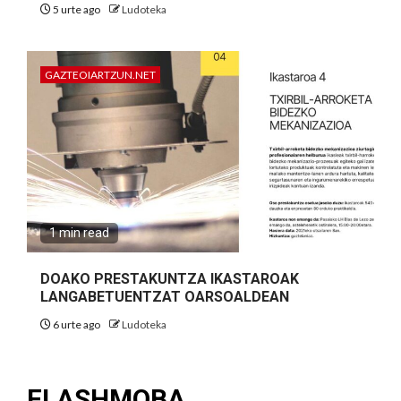
5 urte ago
Ludoteka
GAZTEOIARTZUN.NET
1 min read
DOAKO PRESTAKUNTZA IKASTAROAK
LANGABETUENTZAT OARSOALDEAN
6 urte ago
Ludoteka
FLASHMOBA