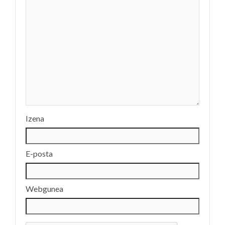
Izena
E-posta
Webgunea