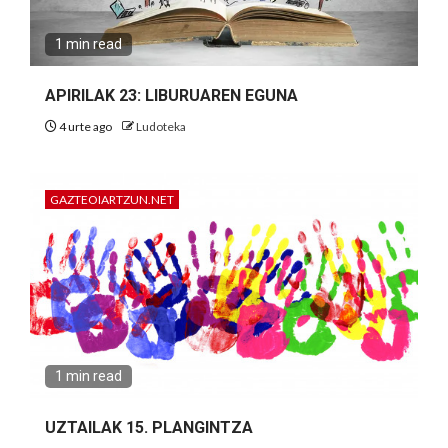
1 min read
APIRILAK 23: LIBURUAREN EGUNA
4 urte ago
Ludoteka
GAZTEOIARTZUN.NET
1 min read
UZTAILAK 15. PLANGINTZA