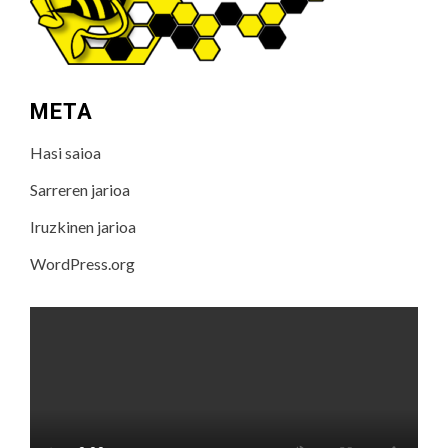
META
Hasi saioa
Sarreren jarioa
Iruzkinen jarioa
WordPress.org