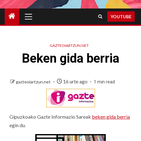
Primary
YOUTUBE
Menu
GAZTEOIARTZUN.NET
Beken gida berria
16 urte ago
gazteoiartzun.net
1 min read
Gipuzkoako Gazte Informazio Sareak
beken gida berria
egin du.