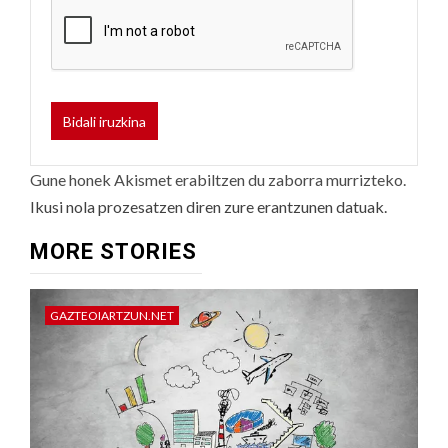
Gune honek Akismet erabiltzen du zaborra murrizteko.
Ikusi nola prozesatzen diren zure erantzunen datuak.
MORE STORIES
GAZTEOIARTZUN.NET