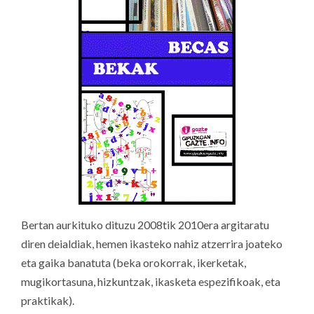
Bertan aurkituko dituzu 2008tik 2010era argitaratu
diren deialdiak, hemen ikasteko nahiz atzerrira joateko
eta gaika banatuta (beka orokorrak, ikerketak,
mugikortasuna, hizkuntzak, ikasketa espezifikoak, eta
praktikak).