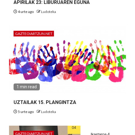
APIRILAK 23: LIBURUAREN EGUNA
4 urte ago
Ludoteka
GAZTEOIARTZUN.NET
1 min read
UZTAILAK 15. PLANGINTZA
5 urte ago
Ludoteka
GAZTEOIARTZUN.NET