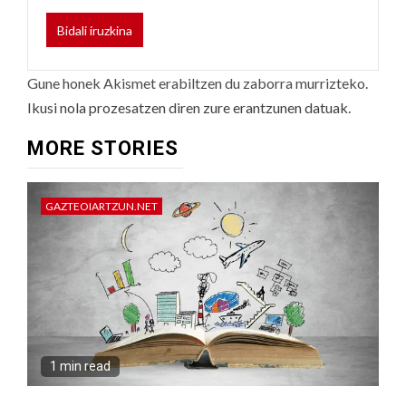
Gune honek Akismet erabiltzen du zaborra murrizteko.
Ikusi nola prozesatzen diren zure erantzunen datuak.
MORE STORIES
GAZTEOIARTZUN.NET
1 min read