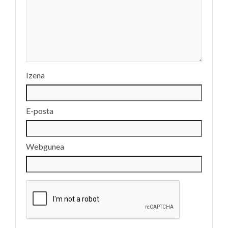
Izena
E-posta
Webgunea