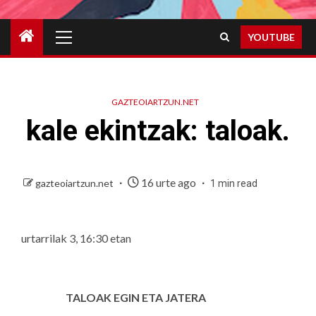
Primary
YOUTUBE
Menu
GAZTEOIARTZUN.NET
kale ekintzak: taloak.
16 urte ago
gazteoiartzun.net
1 min read
urtarrilak 3, 16:30 etan
TALOAK EGIN ETA JATERA