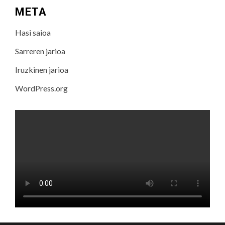
META
Hasi saioa
Sarreren jarioa
Iruzkinen jarioa
WordPress.org