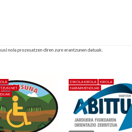
kusi nola prozesatzen diren zure erantzunen datuak.
ROLA
ESKOLA KIROLA
KIROLA
RTZUN.NET
NABARMENDUAK
NDUAK