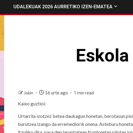
UDALEKUAK 2026 AURRETIKO IZEN-EMATEA
Eskola 
16 urte ago
Jokin
1 min read
Kaixo guztioi:
Urtarrila izotzez betea daukagun honetan, berotasun pixk
burutzea izango da erremediorik onena. Asteburu honetan
itzuliko dira, pasa den larunbatean frontoietan pilotan jo