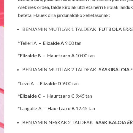
Alebinek ordea, talde kirolak utzi eta herri kirolak lan
beteta. Hauek dira jardunaldiko xehetasunak:
BENJAMIN MUTILAK 1 TALDEAK
FUTBOLA
ERR
*Telleri A –
Elizalde A
9:00 tan
*
Elizalde B – Haurtzaro A
10:00 tan
BENJAMIN MUTILAK 2 TALDEAK
SASKIBALOIA
*Lezo A –
Elizalde D
9:00 tan
*
Elizalde C – Haurtzaro C
9:45 tan
*Langaitz A –
Haurtzaro B
12:45 tan
BENJAMIN NESKAK 2 TALDEAK
SASKIBALOIA
ER