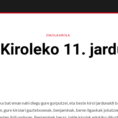
ESKOLA KIROLA
Kiroleko 11. jar
a bat eman nahi diegu gure gorputzei, eta beste kirol jardunaldi b
, gure kirolari gaztetxoenak, benjaminak, beren ligaxkak jokatze
lasten ibili ondoren. Benjaminek beraz, talde kirolak edukiko dituzt