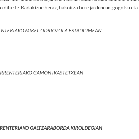
duko dituzte. Badakizue beraz, bakoitza bere jardunean, gogotsu et
ENTERIAKO MIKEL ODRIOZOLA ESTADIUMEAN
ERRENTERIAKO GAMON IKASTETXEAN
RENTERIAKO GALTZARABORDA KIROLDEGIAN