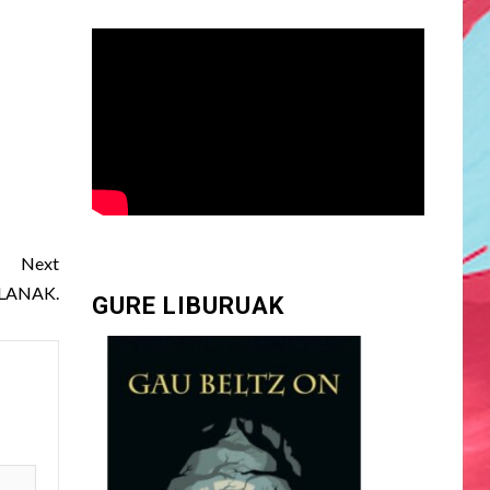
Next
ULANAK.
GURE LIBURUAK