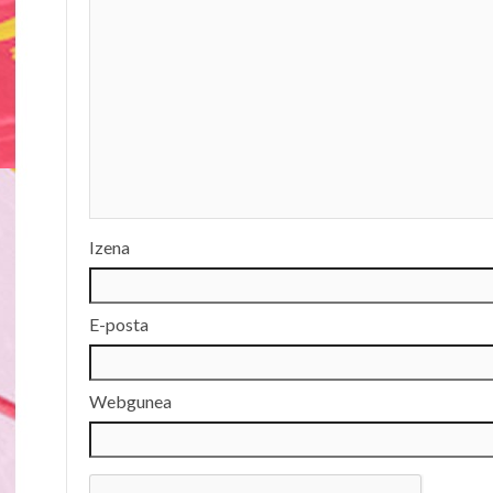
Izena
E-posta
Webgunea