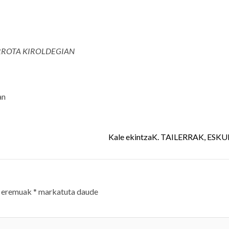
ROTA KIROLDEGIAN
an
Kale ekintzaK. TAILERRAK, ESK
 eremuak
*
markatuta daude