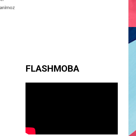
a animoz
FLASHMOBA