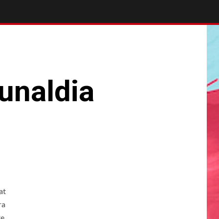
dunaldia
at
ra
e.