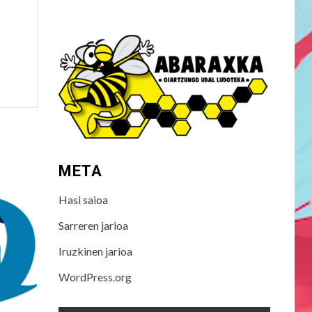
META
Hasi saioa
Sarreren jarioa
Iruzkinen jarioa
WordPress.org