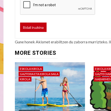
Gune honek Akismet erabiltzen du zaborra murrizteko.
I
MORE STORIES
ESKOLA KIROLA
ESKOLA KI
GAZTERIA ETA KIROLA SAILA
GAZTEOIA
KIROLA
NABARME