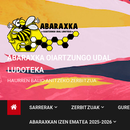
Skip
to
content
ABARAXKA OIARTZUNGO UDAL
LUDOTEKA
HAURREN BALIO ANITZEKO ZERBITZUA
SARRERAK
ZERBITZUAK
GURE
ABARAXKAN IZEN EMATEA 2025-2026