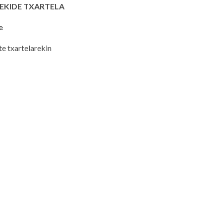
EKIDE TXARTELA
e
te txartelarekin