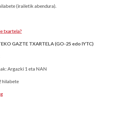
ilabete (irailetik abendura).
e txartela?
EKO GAZTE TXARTELA (GO-25 edo IYTC)
€
ak: Argazki 1 eta NAN
2 hilabete
rg