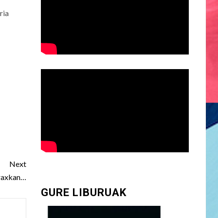
ria
Next
raxkan…
GURE LIBURUAK