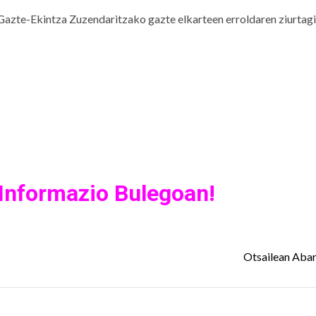
 Gazte-Ekintza Zuzendaritzako gazte elkarteen erroldaren ziurtagi
 Informazio Bulegoan!
Otsailean Aba