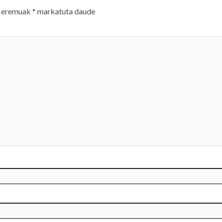
 eremuak
*
markatuta daude