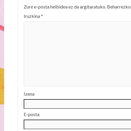
Zure e-posta helbidea ez da argitaratuko.
Beharrezko
Iruzkina
*
Izena
E-posta