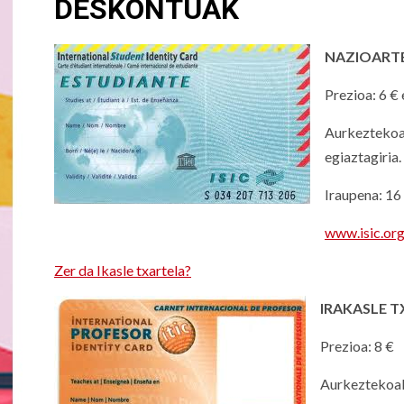
DESKONTUAK
NAZIOARTE
Prezioa: 6 €
Aurkeztekoa
egiaztagiria.
Iraupena: 16 
www.isic.or
Zer da Ikasle txartela?
IRAKASLE T
Prezioa: 8 €
Aurkeztekoak