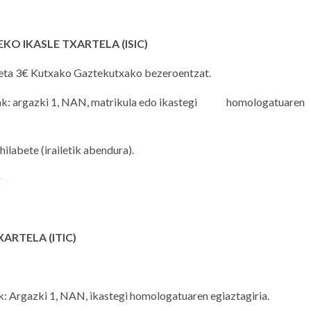
KO IKASLE TXARTELA (ISIC)
 eta 3€ Kutxako Gaztekutxako bezeroentzat.
k: argazki 1, NAN, matrikula edo ikastegi homologatuaren
hilabete (irailetik abendura).
g
XARTELA (ITIC)
: Argazki 1, NAN, ikastegi homologatuaren egiaztagiria.