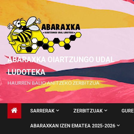
Skip
to
content
ABARAXKA OIARTZUNGO UDAL
LUDOTEKA
HAURREN BALIO ANITZEKO ZERBITZUA
SARRERAK
ZERBITZUAK
GURE
ABARAXKAN IZEN EMATEA 2025-2026