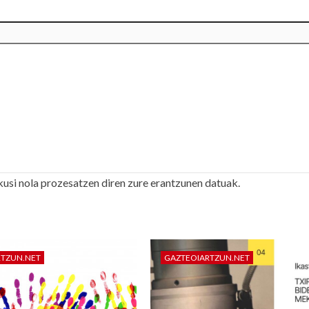
kusi nola prozesatzen diren zure erantzunen datuak.
RTZUN.NET
GAZTEOIARTZUN.NET