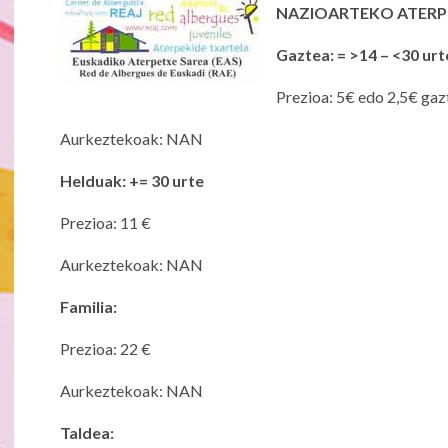
NAZIOARTEKO ATERP
Gaztea: = >14 – <30 urt
Prezioa: 5€ edo 2,5€ gaz
Aurkeztekoak: NAN
Helduak: += 30 urte
Prezioa: 11 €
Aurkeztekoak: NAN
Familia:
Prezioa: 22 €
Aurkeztekoak: NAN
Taldea: