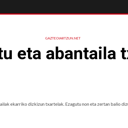
GAZTEOIARTZUN.NET
u eta abantaila t
lak ekarriko dizkizun txartelak. Ezagutu non eta zertan balio di