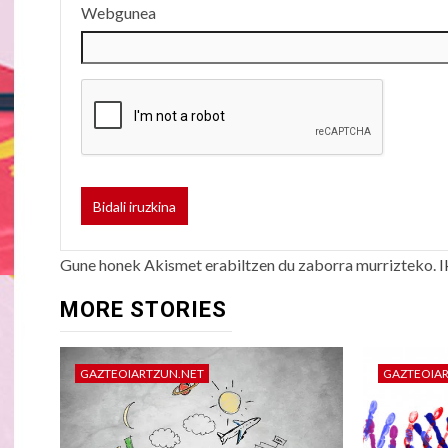
Webgunea
Gune honek Akismet erabiltzen du zaborra murrizteko.
I
MORE STORIES
GAZTEOIARTZUN.NET
GAZTEOIA