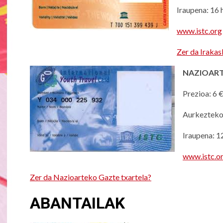
Iraupena: 16 h
www.istc.org
Zer da Irakasl
NAZIOART
Prezioa: 6 
Aurkezteko
Iraupena: 1
www.istc.o
Zer da Nazioarteko Gazte txartela?
ABANTAILAK