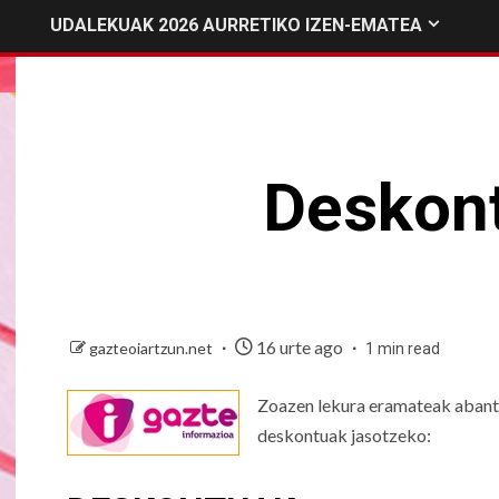
UDALEKUAK 2026 AURRETIKO IZEN-EMATEA
Deskont
16 urte ago
gazteoiartzun.net
1 min read
Zoazen lekura eramateak abantai
deskontuak jasotzeko: