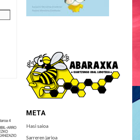
META
Hasi saioa
Sarreren jarioa