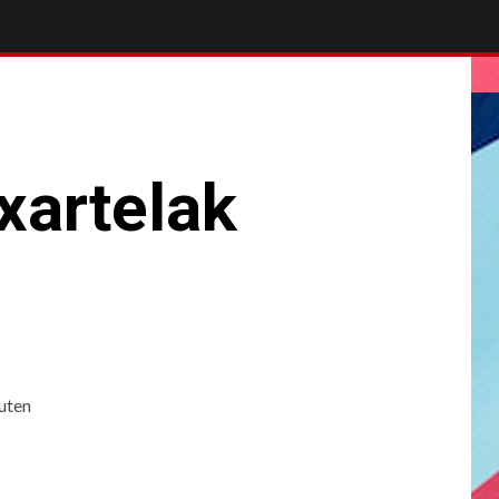
xartelak
zuten