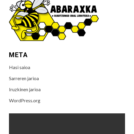
META
Hasi saioa
Sarreren jarioa
Iruzkinen jarioa
WordPress.org