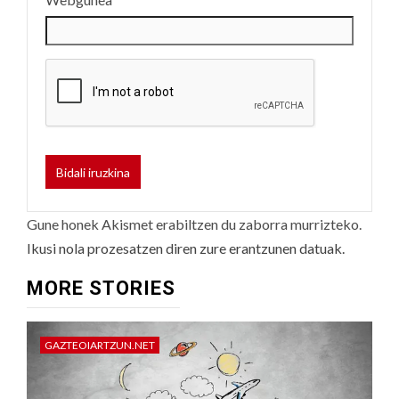
Gune honek Akismet erabiltzen du zaborra murrizteko.
Ikusi nola prozesatzen diren zure erantzunen datuak.
MORE STORIES
GAZTEOIARTZUN.NET