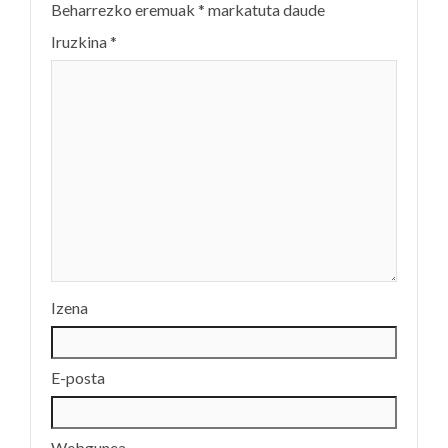
Beharrezko eremuak
*
markatuta daude
Iruzkina
*
Izena
E-posta
Webgunea