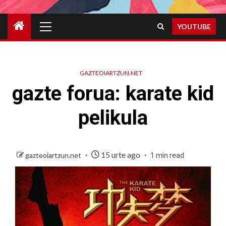
Primary
YOUTUBE
Menu
GAZTEOIARTZUN.NET
gazte forua: karate kid
pelikula
15 urte ago
gazteoiartzun.net
1 min read