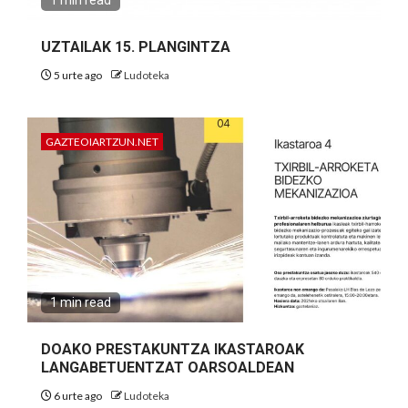
1 min read
UZTAILAK 15. PLANGINTZA
5 urte ago
Ludoteka
GAZTEOIARTZUN.NET
1 min read
DOAKO PRESTAKUNTZA IKASTAROAK
LANGABETUENTZAT OARSOALDEAN
6 urte ago
Ludoteka