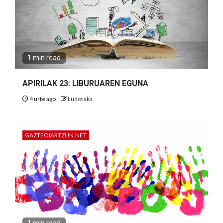
1 min read
APIRILAK 23: LIBURUAREN EGUNA
4 urte ago
Ludoteka
GAZTEOIARTZUN.NET