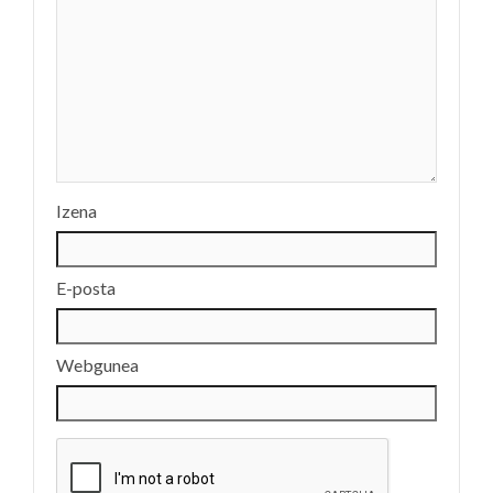
Izena
E-posta
Webgunea