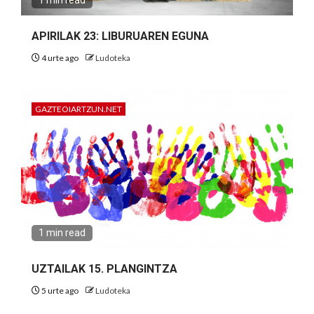
1 min read
APIRILAK 23: LIBURUAREN EGUNA
4 urte ago
Ludoteka
GAZTEOIARTZUN.NET
1 min read
UZTAILAK 15. PLANGINTZA
5 urte ago
Ludoteka