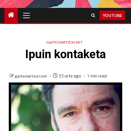
Primary
YOUTUBE
Menu
GAZTEOIARTZUN.NET
Ipuin kontaketa
15 urte ago
gazteoiartzun.net
1 min read