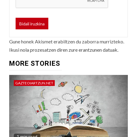
Gune honek Akismet erabiltzen du zaborra murrizteko.
Ikusi nola prozesatzen diren zure erantzunen datuak.
MORE STORIES
GAZTEOIARTZUN.NET