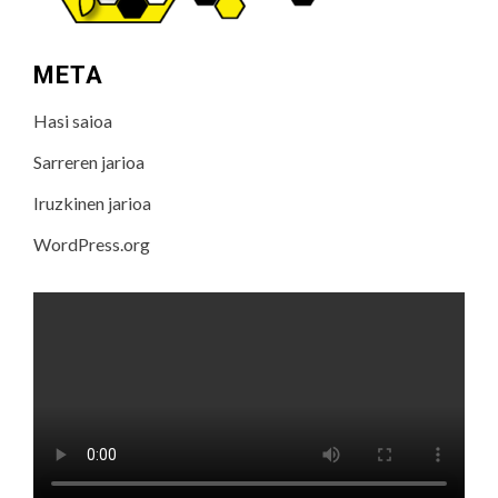
META
Hasi saioa
Sarreren jarioa
Iruzkinen jarioa
WordPress.org