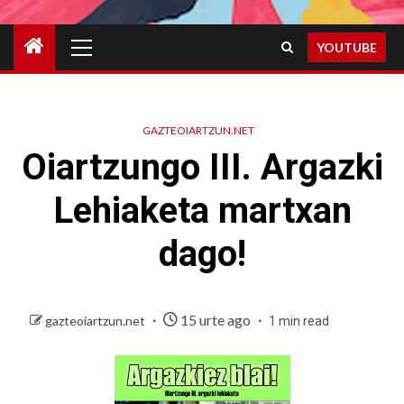
Primary
YOUTUBE
Menu
GAZTEOIARTZUN.NET
Oiartzungo III. Argazki
Lehiaketa martxan
dago!
15 urte ago
gazteoiartzun.net
1 min read