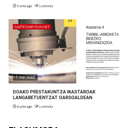
5 urte ago
Ludoteka
GAZTEOIARTZUN.NET
1 min read
DOAKO PRESTAKUNTZA IKASTAROAK
LANGABETUENTZAT OARSOALDEAN
6 urte ago
Ludoteka