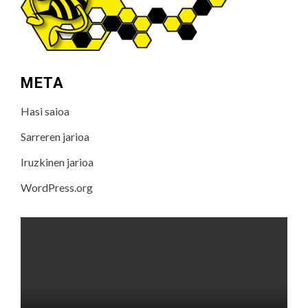
META
Hasi saioa
Sarreren jarioa
Iruzkinen jarioa
WordPress.org