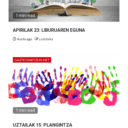
1 min read
APIRILAK 23: LIBURUAREN EGUNA
4 urte ago
Ludoteka
GAZTEOIARTZUN.NET
1 min read
UZTAILAK 15. PLANGINTZA