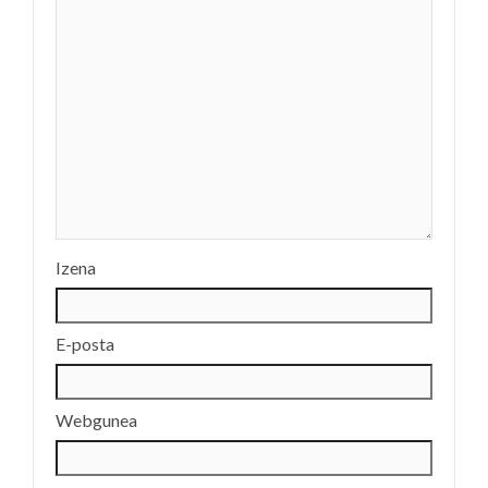
Izena
E-posta
Webgunea