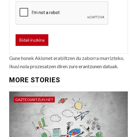
Gune honek Akismet erabiltzen du zaborra murrizteko.
Ikusi nola prozesatzen diren zure erantzunen datuak.
MORE STORIES
GAZTEOIARTZUN.NET