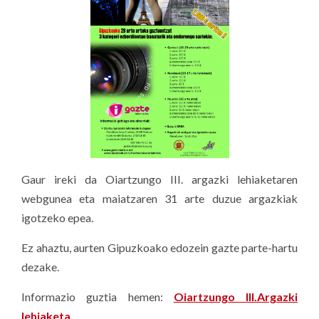
Gaur ireki da Oiartzungo III. argazki lehiaketaren
webgunea eta maiatzaren 31 arte duzue argazkiak
igotzeko epea.
Ez ahaztu, aurten Gipuzkoako edozein gazte parte-hartu
dezake.
Informazio guztia hemen:
Oiartzungo III.Argazki
lehiaketa