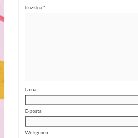
Iruzkina
*
Izena
E-posta
Webgunea