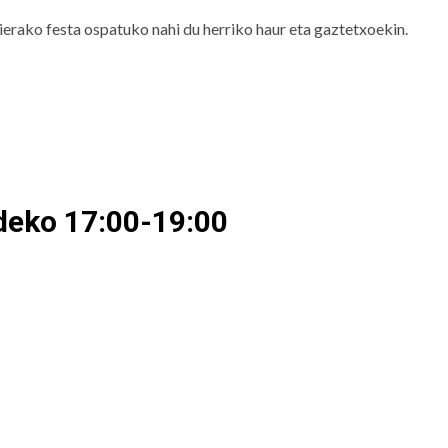
rako festa ospatuko nahi du herriko haur eta gaztetxoekin.
ldeko 17:00-19:00