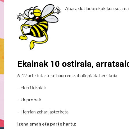
Abaraxka ludotekak kurtso amaie
Ekainak 10 ostirala, arratsa
6-12 urte bitarteko haurrentzat olinpiada herrikoia
– Herri kirolak
– Ur probak
– Herrian zehar lasterketa
Izena eman eta parte hartu: