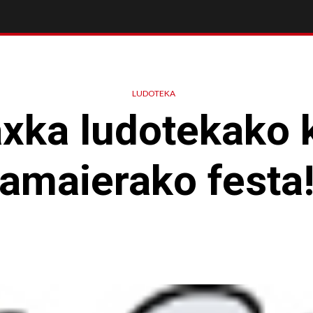
LUDOTEKA
xka ludotekako 
amaierako festa