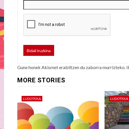
Gune honek Akismet erabiltzen du zaborra murrizteko.
I
MORE STORIES
LUDOTEKA
LUDOTEKA