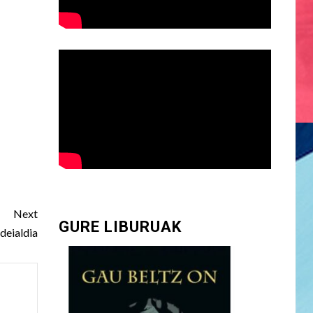
Next
GURE LIBURUAK
deialdia