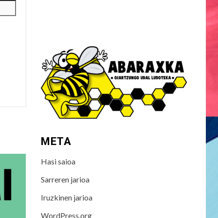
META
Hasi saioa
Sarreren jarioa
Iruzkinen jarioa
WordPress.org