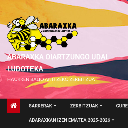
Skip
to
content
ABARAXKA OIARTZUNGO UDAL
LUDOTEKA
HAURREN BALIO ANITZEKO ZERBITZUA
SARRERAK
ZERBITZUAK
GURE
ABARAXKAN IZEN EMATEA 2025-2026