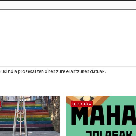
kusi nola prozesatzen diren zure erantzunen datuak.
LUDOTEKA