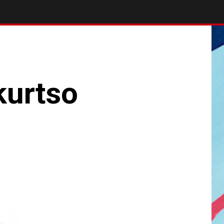
kurtso
!