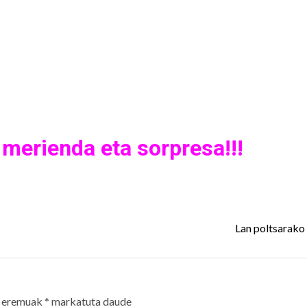
 merienda eta sorpresa!!!
Lan poltsarako 
 eremuak
*
markatuta daude