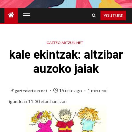
Primary
YOUTUBE
Menu
GAZTEOIARTZUN.NET
kale ekintzak: altzibar
auzoko jaiak
15 urte ago
gazteoiartzun.net
1 min read
igandean 11:30 etan han izan