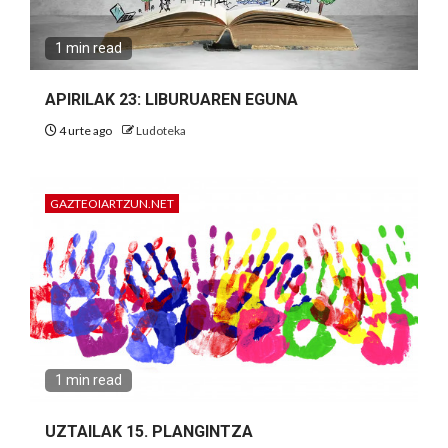
1 min read
APIRILAK 23: LIBURUAREN EGUNA
4 urte ago
Ludoteka
GAZTEOIARTZUN.NET
1 min read
UZTAILAK 15. PLANGINTZA