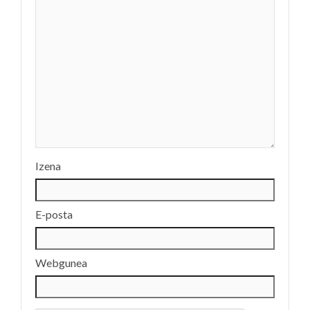
Izena
E-posta
Webgunea