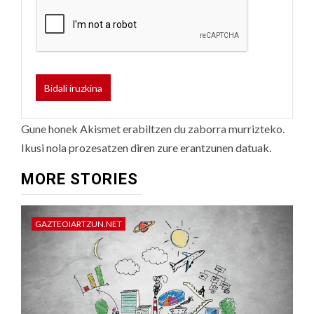
Gune honek Akismet erabiltzen du zaborra murrizteko.
Ikusi nola prozesatzen diren zure erantzunen datuak.
MORE STORIES
GAZTEOIARTZUN.NET