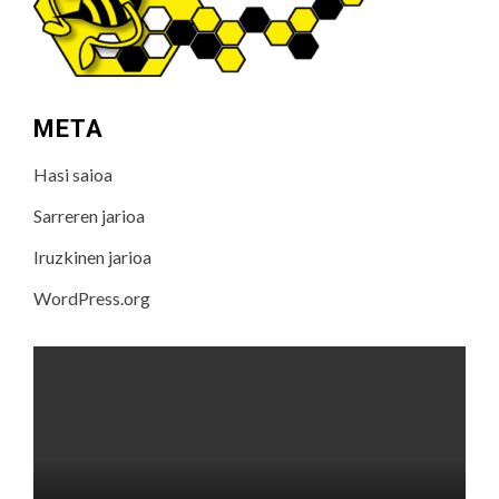
META
Hasi saioa
Sarreren jarioa
Iruzkinen jarioa
WordPress.org