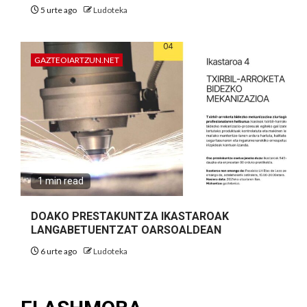
5 urte ago
Ludoteka
GAZTEOIARTZUN.NET
1 min read
DOAKO PRESTAKUNTZA IKASTAROAK
LANGABETUENTZAT OARSOALDEAN
6 urte ago
Ludoteka