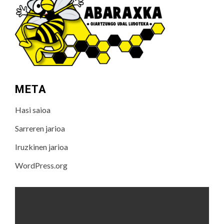
META
Hasi saioa
Sarreren jarioa
Iruzkinen jarioa
WordPress.org