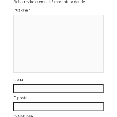
Beharrezko eremuak
*
markatuta daude
Iruzkina
*
Izena
E-posta
Webgunea