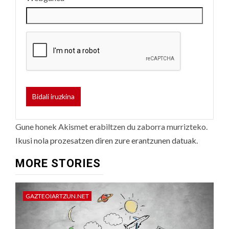
Gune honek Akismet erabiltzen du zaborra murrizteko.
Ikusi nola prozesatzen diren zure erantzunen datuak.
MORE STORIES
GAZTEOIARTZUN.NET