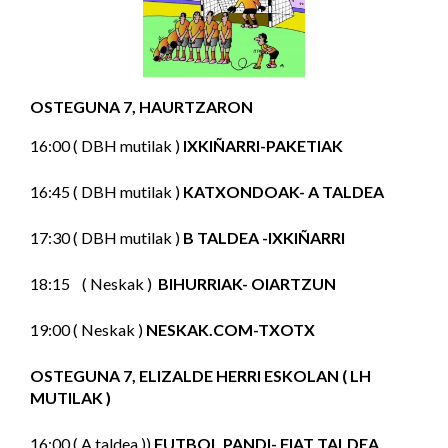
OSTEGUNA 7, HAURTZARON
16:00 ( DBH mutilak )
IXKIÑARRI-PAKETIAK
16:45 ( DBH mutilak )
KATXONDOAK- A TALDEA
17:30 ( DBH mutilak )
B TALDEA -IXKIÑARRI
18:15 ( Neskak )
BIHURRIAK- OIARTZUN
19:00 ( Neskak )
NESKAK.COM-TXOTX
OSTEGUNA 7, ELIZALDE HERRI ESKOLAN ( LH
MUTILAK )
16:00 ( A taldea ))
FUTBOL PANDI- FIAT TALDEA