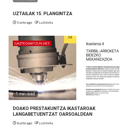
UZTAILAK 15. PLANGINTZA
5 urte ago
Ludoteka
GAZTEOIARTZUN.NET
1 min read
DOAKO PRESTAKUNTZA IKASTAROAK
LANGABETUENTZAT OARSOALDEAN
6 urte ago
Ludoteka