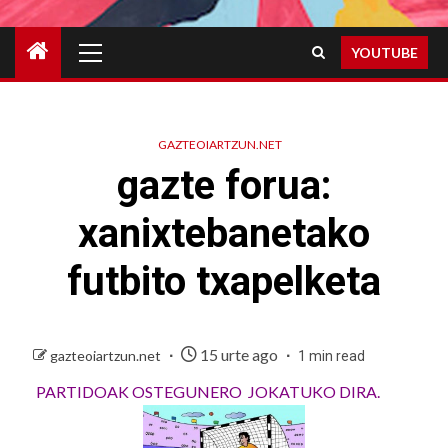
Primary
YOUTUBE
Menu
GAZTEOIARTZUN.NET
gazte forua:
xanixtebanetako
futbito txapelketa
15 urte ago
gazteoiartzun.net
1 min read
PARTIDOAK OSTEGUNERO JOKATUKO DIRA.