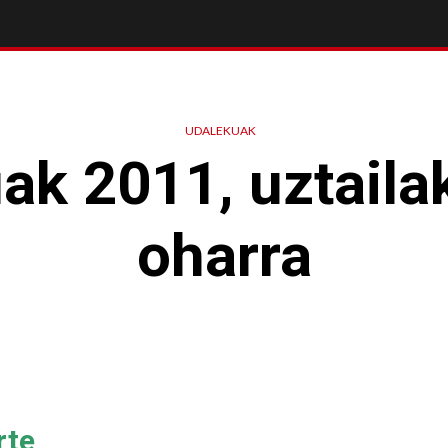
UDALEKUAK
ak 2011, uztaila
oharra
rte