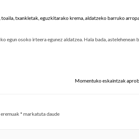
, toaila, txankletak, eguzkitarako krema, aldatzeko barruko arrop
teko egun osoko irteera egunez aldatzea. Hala bada, astelehenean 
Momentuko eskaintzak aprob
 eremuak
*
markatuta daude