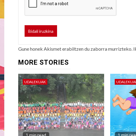
Gune honek Akismet erabiltzen du zaborra murrizteko.
I
MORE STORIES
UDALEKUAK
UDALEKUA
1 min read
1 min re