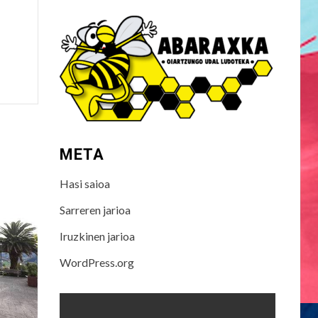
META
Hasi saioa
Sarreren jarioa
Iruzkinen jarioa
WordPress.org