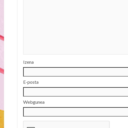
Izena
E-posta
Webgunea