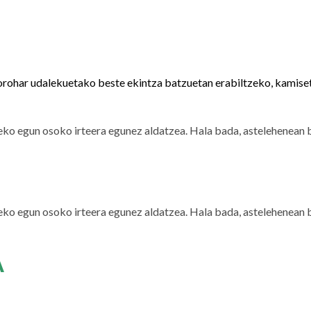
orohar udalekuetako beste ekintza batzuetan erabiltzeko, kamise
teko egun osoko irteera egunez aldatzea. Hala bada, astelehenean 
teko egun osoko irteera egunez aldatzea. Hala bada, astelehenean 
A