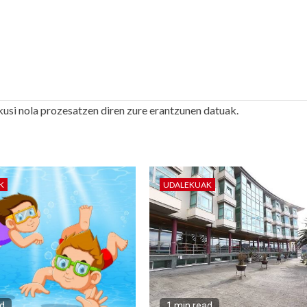
kusi nola prozesatzen diren zure erantzunen datuak.
K
UDALEKUAK
ad
1 min read