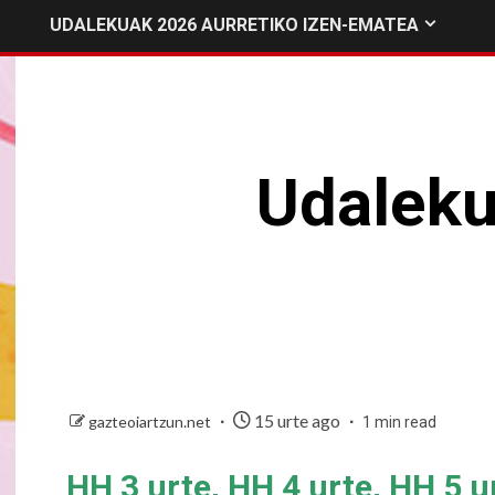
UDALEKUAK 2026 AURRETIKO IZEN-EMATEA
Udaleku
15 urte ago
gazteoiartzun.net
1 min read
HH 3 urte, HH 4 urte, HH 5 u