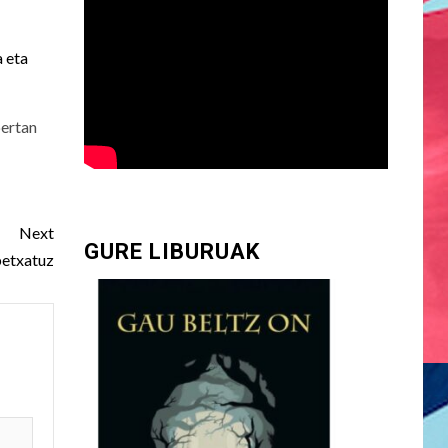
a eta
bertan
Next
GURE LIBURUAK
etxatuz