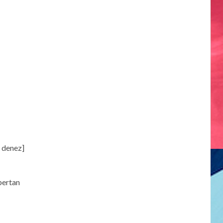
o denez]
bertan