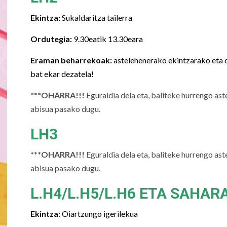
Ekintza:
Sukaldaritza tailerra
Ordutegia:
9.30eatik 13.30eara
Eraman beharrekoak:
astelehenerako ekintzarako eta 
bat ekar dezatela!
***OHARRA!!!
Eguraldia dela eta, baliteke hurrengo as
abisua pasako dugu.
LH3
***OHARRA!!!
Eguraldia dela eta, baliteke hurrengo as
abisua pasako dugu.
L.H4/L.H5/L.H6 ETA SAHAR
Ekintza
: Oiartzungo igerilekua