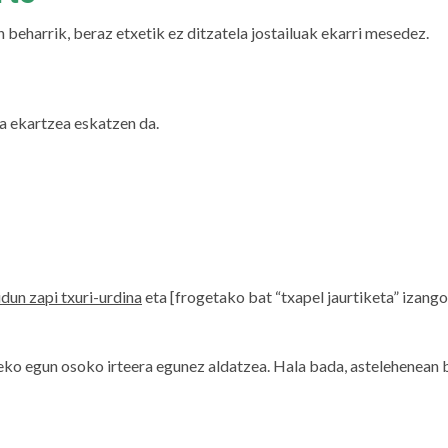
eharrik, beraz etxetik ez ditzatela jostailuak ekarri mesedez.
 ekartzea eskatzen da.
idun zapi txuri-urdina
eta [frogetako bat “txapel jaurtiketa” izang
teko egun osoko irteera egunez aldatzea. Hala bada, astelehenean 