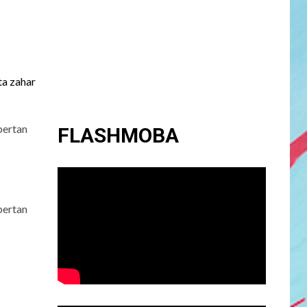
ta zahar
bertan
FLASHMOBA
bertan