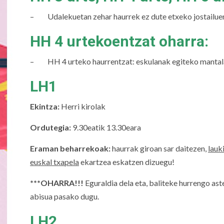
– Udalekuetan zehar haurrek ez dute etxeko jostailuen b
HH 4 urtekoentzat oharra:
– HH 4 urteko haurrentzat: eskulanak egiteko mantala
LH1
Ekintza:
Herri kirolak
Ordutegia:
9.30eatik 13.30eara
Eraman beharrekoak:
haurrak giroan sar daitezen,
lauk
euskal txapela
ekartzea eskatzen dizuegu!
***OHARRA!!!
Eguraldia dela eta, baliteke hurrengo as
abisua pasako dugu.
LH2