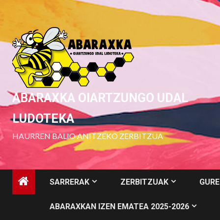
Skip
to
content
ABARAXKA OIARTZUNGO UDAL
LUDOTEKA
HAURREN BALIO ANITZEKO ZERBITZUA
SARRERAK
ZERBITZUAK
GURE
ABARAXKAN IZEN EMATEA 2025-2026