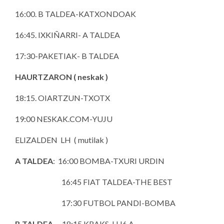
16:00. B TALDEA-KATXONDOAK
16:45. IXKIÑARRI- A TALDEA
17:30-PAKETIAK- B TALDEA
HAURTZARON ( neskak )
18:15. OIARTZUN-TXOTX
19:00 NESKAK.COM-YUJU
ELIZALDEN LH ( mutilak )
A TALDEA
: 16:00 BOMBA-TXURI URDIN
16:45 FIAT TALDEA-THE BEST
17:30 FUTBOL PANDI-BOMBA
B TALDEA
18:15 KRAKS-LH6 A