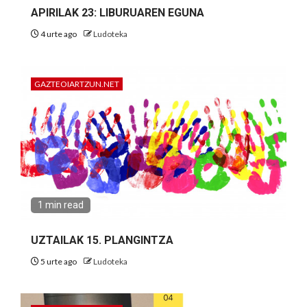
APIRILAK 23: LIBURUAREN EGUNA
4 urte ago
Ludoteka
GAZTEOIARTZUN.NET
1 min read
UZTAILAK 15. PLANGINTZA
5 urte ago
Ludoteka