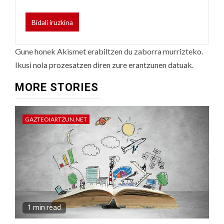
Gune honek Akismet erabiltzen du zaborra murrizteko.
Ikusi nola prozesatzen diren zure erantzunen datuak.
MORE STORIES
GAZTEOIARTZUN.NET
1 min read