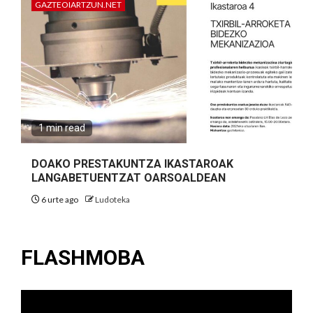
GAZTEOIARTZUN.NET
1 min read
DOAKO PRESTAKUNTZA IKASTAROAK
LANGABETUENTZAT OARSOALDEAN
6 urte ago
Ludoteka
FLASHMOBA