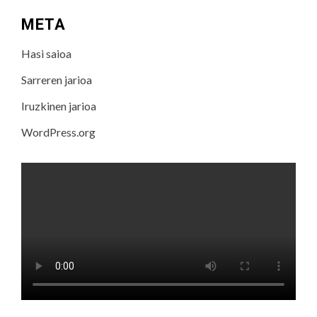
META
Hasi saioa
Sarreren jarioa
Iruzkinen jarioa
WordPress.org