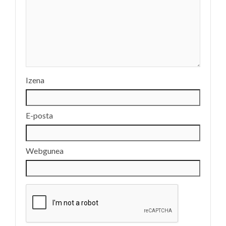
Izena
E-posta
Webgunea