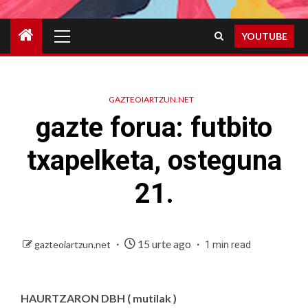
Primary
YOUTUBE
Menu
GAZTEOIARTZUN.NET
gazte forua: futbito
txapelketa, osteguna
21.
15 urte ago
gazteoiartzun.net
1 min read
HAURTZARON DBH ( mutilak )