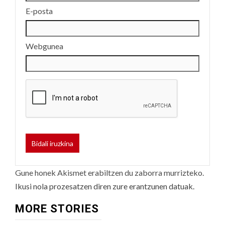
E-posta
Webgunea
Gune honek Akismet erabiltzen du zaborra murrizteko.
Ikusi nola prozesatzen diren zure erantzunen datuak.
MORE STORIES