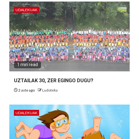
UDALEKUAK
1 min read
UZTAILAK 30, ZER EGINGO DUGU?
2 aste ago
Ludoteka
UDALEKUAK