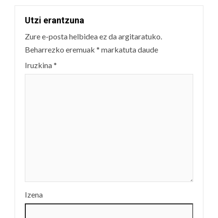
Utzi erantzuna
Zure e-posta helbidea ez da argitaratuko.
Beharrezko eremuak
*
markatuta daude
Iruzkina
*
Izena