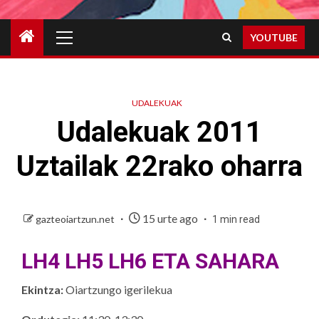
Primary
YOUTUBE
Menu
UDALEKUAK
Udalekuak 2011
Uztailak 22rako oharra
15 urte ago
gazteoiartzun.net
1 min read
LH4 LH5 LH6 ETA SAHARA
Ekintza:
Oiartzungo igerilekua