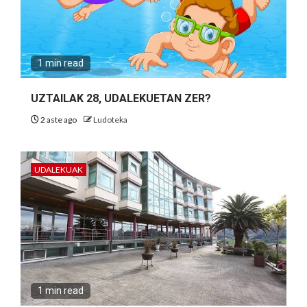
1 min read
UZTAILAK 28, UDALEKUETAN ZER?
2 aste ago
Ludoteka
UDALEKUAK
1 min read