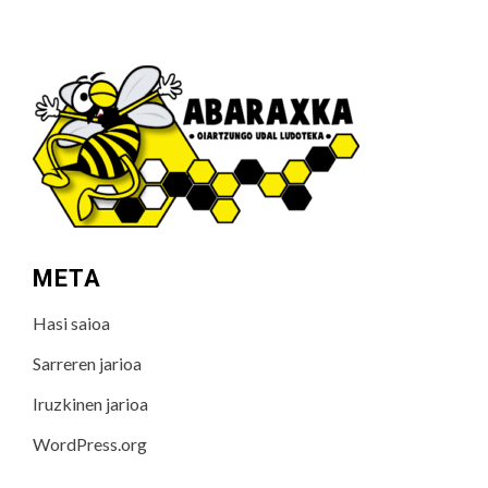
META
Hasi saioa
Sarreren jarioa
Iruzkinen jarioa
WordPress.org