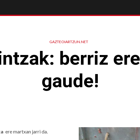
GAZTEOIARTZUN.NET
intzak: berriz e
gaude!
ta
ere martxan jarri da.