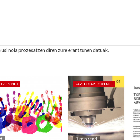
kusi nola prozesatzen diren zure erantzunen datuak.
RTZUN.NET
GAZTEOIARTZUN.NET
ad
1 min read