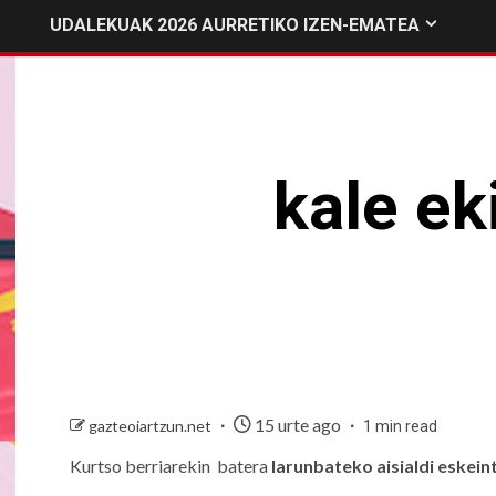
UDALEKUAK 2026 AURRETIKO IZEN-EMATEA
kale ek
15 urte ago
gazteoiartzun.net
1 min read
Kurtso berriarekin batera
larunbateko aisialdi eskein