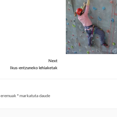
Next
Ikus-entzuneko lehiaketak
 eremuak
*
markatuta daude