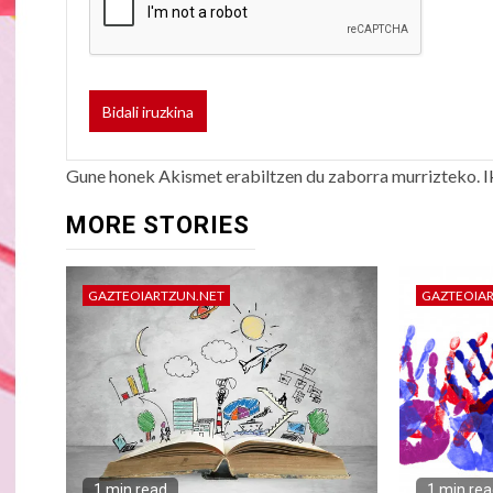
Gune honek Akismet erabiltzen du zaborra murrizteko.
I
MORE STORIES
GAZTEOIARTZUN.NET
GAZTEOIA
1 min read
1 min re