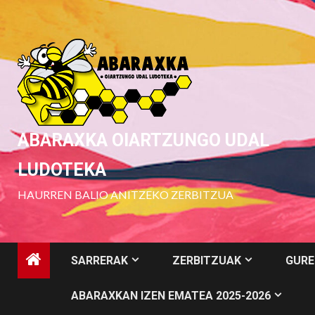
Skip
to
content
ABARAXKA OIARTZUNGO UDAL
LUDOTEKA
HAURREN BALIO ANITZEKO ZERBITZUA
SARRERAK
ZERBITZUAK
GURE
ABARAXKAN IZEN EMATEA 2025-2026