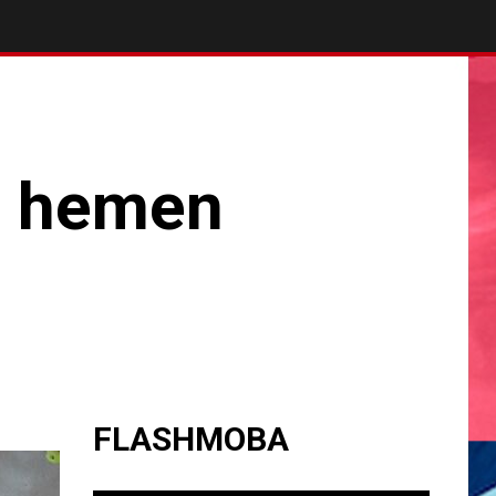
re hemen
FLASHMOBA