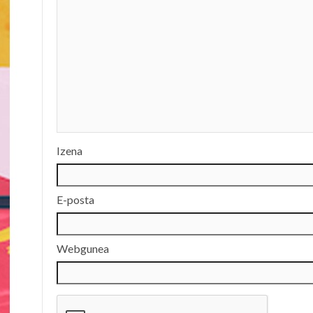
Izena
E-posta
Webgunea