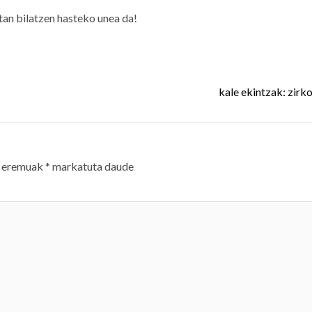
an bilatzen hasteko unea da!
kale ekintzak: zirko
 eremuak
*
markatuta daude