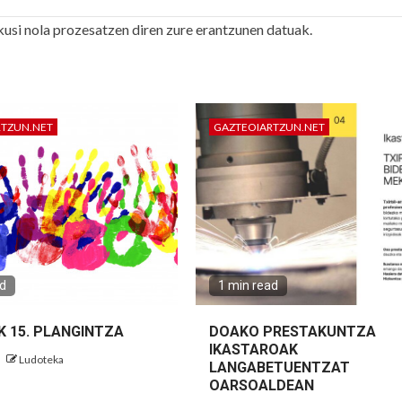
kusi nola prozesatzen diren zure erantzunen datuak.
RTZUN.NET
GAZTEOIARTZUN.NET
ad
1 min read
K 15. PLANGINTZA
DOAKO PRESTAKUNTZA
IKASTAROAK
Ludoteka
LANGABETUENTZAT
OARSOALDEAN