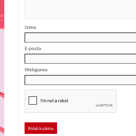
Izena
E-posta
Webgunea