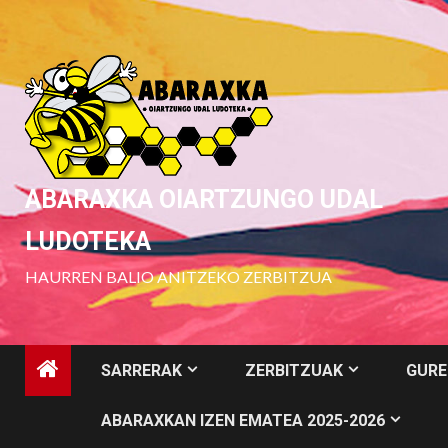
Skip
to
content
ABARAXKA OIARTZUNGO UDAL
LUDOTEKA
HAURREN BALIO ANITZEKO ZERBITZUA
SARRERAK
ZERBITZUAK
GURE
ABARAXKAN IZEN EMATEA 2025-2026