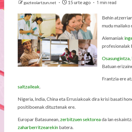
15 urte ago
gazteoiartzun.net
1 min read
Behin atzerrian
mudu mailako m
Alemaniak
ing
profesionalak 
Osasungintza, 
Batuan erizain
Frantzia ere a
saltzaileak
.
Nigeria, India, China eta Errusiakoak dira krisi basati h
positiboenak dituztenak ere.
Europar Batasunean,
zerbitzuen sektorea
da lan eskaintz
zaharberritzearekin
batera.