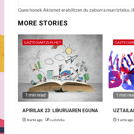
Gune honek Akismet erabiltzen du zaborra murrizteko.
I
MORE STORIES
GAZTEOIARTZUN.NET
GAZTEOIA
1 min read
1 min re
APIRILAK 23: LIBURUAREN EGUNA
UZTAILA
4 urte ago
Ludoteka
5 urte ago