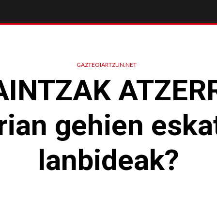
GAZTEOIARTZUN.NET
INTZAK ATZERR
rrian gehien eska
lanbideak?