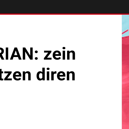
IAN: zein
tzen diren