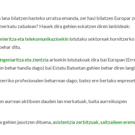
 lana bilatzen hasteko urratsa emanda, zer hasi bilatzen Europar z
erkatu zabalean? Hauek dira gehien eskatzen diren lanbideak:
enieritza eta telekomunikazioekin
lotutako sektoreak hornitzerko
behar ditu.
ingeniaritza eta
zientzi
a
arloekin lotutakoak dira bai Europan (Er
en behar handia dago) bai Estatu Batuetan gehien behar diren langi
tzerriko profesionalen beharrean dago; batez ere bertako enprese
onen aurrean aktiboen dauden lan merkatuak, baita aurreikuspen
a gehien jasotzen dituena,
asistentzia zerbitzuak, saltzaileen erem