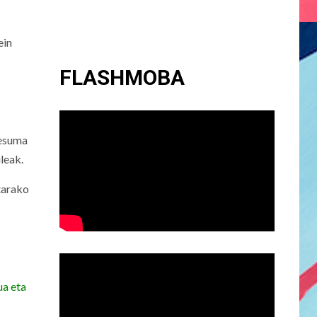
ein
FLASHMOBA
resuma
leak.
tarako
ua eta