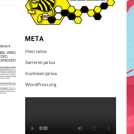
META
Hasi saioa
Sarreren jarioa
Iruzkinen jarioa
WordPress.org