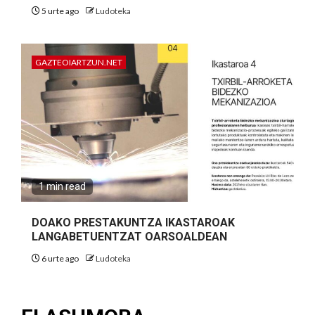
5 urte ago
Ludoteka
BENJAMIN
MUTILAK
GAZTEOIARTZUN.NET
3
TALDEAK
ESKUBALOIA
LEZOKO
BEKOERROTAN
Langaitz
1 min read
C
–
DOAKO PRESTAKUNTZA IKASTAROAK
Elizalde
LANGABETUENTZAT OARSOALDEAN
D
6 urte ago
Ludoteka
…………………..9:00
tan
Elizalde