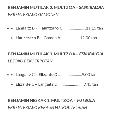
BENJAMIN MUTILAK 2
. MULTZOA
–
SASKIBALOIA
ERRENTERIAKO GAMONEN
Langaitz B –
Haurtzaro C
…………………..11:15 tan
Haurtzaro B –
Gamon A……………….12:00 tan
BENJAMIN MUTILAK 3
. MULTZOA –
ESKUBALOIA
LEZOKO BEKOERROTAN
Langaitz C
– Elizalde D
…………………..9:00 tan
Elizalde C –
Langaitz D…………………….9:45 tan
BENJAMIN NESKAK 1
. MULTZOA
–
FUTBOLA
ERRENTERIAKO BERAUN FUTBOL ZELAIAN