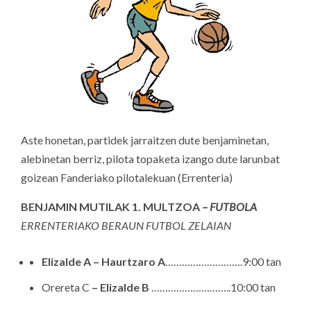
Aste honetan, partidek jarraitzen dute benjaminetan,
alebinetan berriz, pilota topaketa izango dute larunbat
goizean Fanderiako pilotalekuan (Errenteria)
BENJAMIN MUTILAK 1
. MULTZOA
– FUTBOLA
ERRENTERIAKO BERAUN FUTBOL ZELAIAN
Elizalde A – Haurtzaro A
……………………….9:00 tan
Orereta C
– Elizalde B
………………………..10:00 tan