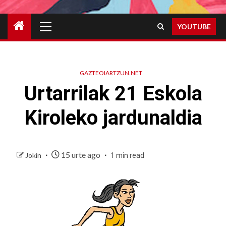
Primary
YOUTUBE
Menu
GAZTEOIARTZUN.NET
Urtarrilak 21 Eskola
Kiroleko jardunaldia
15 urte ago
Jokin
1 min read