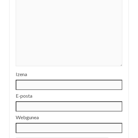
izango
dute
larunbat
goizean
Fanderiako
pilotalekuan
(Errenteria)
BENJAMIN
Izena
MUTILAK
1
TALDEAK
E-posta
FUTBOLA
ERRENTERIAKO
BERAUN
Webgunea
FUTBOL
ZELAIAN