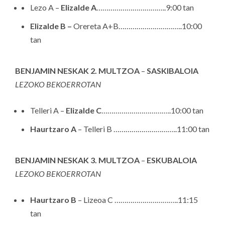
Lezo A –
Elizalde A
……………………………..9:00 tan
Elizalde B –
Orereta A+B…………………………..10:00
tan
BENJAMIN NESKAK 2
. MULTZOA
–
SASKIBALOIA
LEZOKO BEKOERROTAN
Telleri A –
Elizalde C
……………………………..10:00 tan
Haurtzaro A
– Telleri B …………………………..11:00 tan
BENJAMIN NESKAK 3
. MULTZOA
–
ESKUBALOIA
LEZOKO BEKOERROTAN
Haurtzaro B
– Lizeoa C …………………………..11:15
tan