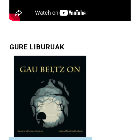
–
Elizalde
A……………………………..9:00
tan
Elizalde
GURE LIBURUAK
B
–
Orereta
A+B…………………………..10:00
tan
BENJAMIN
NESKAK
2
TALDEAK
SASKIBALOIA
LEZOKO