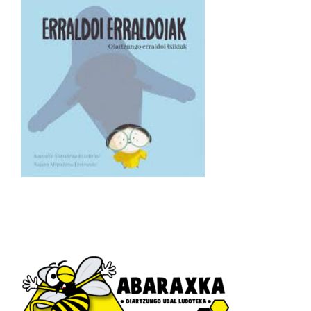
BEKOERROTAN
Telleri
A
–
Elizalde
C……………………………..10:00
tan
Haurtzaro
A
–
Telleri
B
…………………………..11:00
tan
BENJAMIN