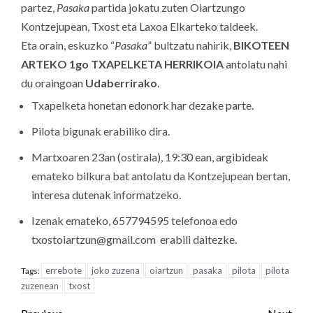
partez,
Pasaka
partida jokatu zuten Oiartzungo
Kontzejupean, Txost eta Laxoa Elkarteko taldeek.
Eta orain, eskuzko “
Pasaka
” bultzatu nahirik,
BIKOTEEN
ARTEKO 1go TXAPELKETA HERRIKOIA
antolatu nahi
du oraingoan
Udaberrirako
.
Txapelketa honetan edonork har dezake parte.
Pilota bigunak erabiliko dira.
Martxoaren 23an (ostirala), 19:30 ean, argibideak
emateko bilkura bat antolatu da Kontzejupean bertan,
interesa dutenak informatzeko.
Izenak emateko, 657794595 telefonoa edo
txostoiartzun@gmail.com erabili daitezke.
errebote
joko zuzena
oiartzun
pasaka
pilota
pilota
Tags:
zuzenean
txost