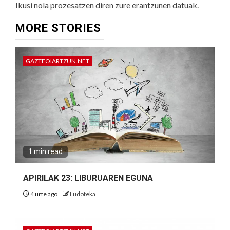
Ikusi nola prozesatzen diren zure erantzunen datuak.
MORE STORIES
GAZTEOIARTZUN.NET
1 min read
APIRILAK 23: LIBURUAREN EGUNA
4 urte ago
Ludoteka