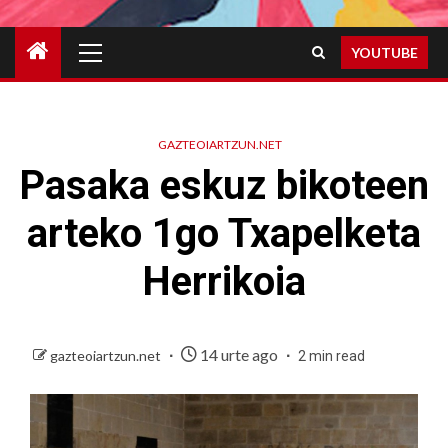
Primary
YOUTUBE
Menu
GAZTEOIARTZUN.NET
Pasaka eskuz bikoteen
arteko 1go Txapelketa
Herrikoia
14 urte ago
gazteoiartzun.net
2 min read