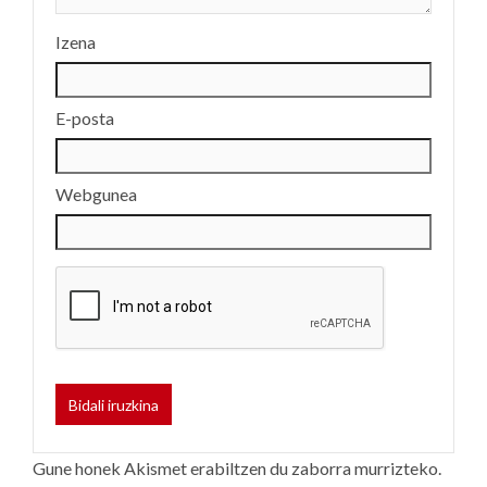
Izena
E-posta
Webgunea
Gune honek Akismet erabiltzen du zaborra murrizteko.