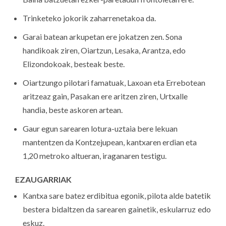
Trinketeko jokorik zaharrenetakoa da.
Garai batean arkupetan ere jokatzen zen. Sona
handikoak ziren, Oiartzun, Lesaka, Arantza, edo
Elizondokoak, besteak beste.
Oiartzungo pilotari famatuak, Laxoan eta Errebotean
aritzeaz gain, Pasakan ere aritzen ziren, Urtxalle
handia, beste askoren artean.
Gaur egun sarearen lotura-uztaia bere lekuan
mantentzen da Kontzejupean, kantxaren erdian eta
1,20 metroko altueran, iraganaren testigu.
EZAUGARRIAK
Kantxa sare batez erdibitua egonik, pilota alde batetik
bestera bidaltzen da sarearen gainetik, eskularruz edo
eskuz.