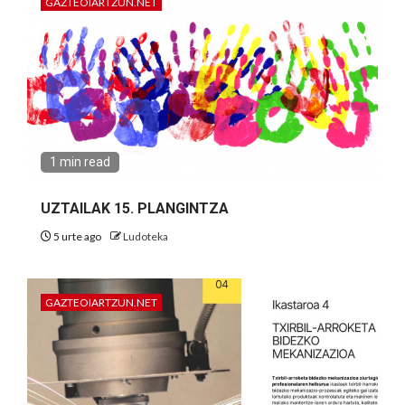
GAZTEOIARTZUN.NET
1 min read
UZTAILAK 15. PLANGINTZA
5 urte ago
Ludoteka
GAZTEOIARTZUN.NET