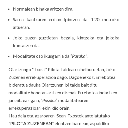
Normalean binaka aritzen dira.
Sarea kantxaren erdian ipintzen da, 1,20 metroko
altueran.
Joko zuzen guztietan bezala, kintzeka eta jokoka
kontatzen da.
Modalitate oso ikusgarria da “
Pasaka
”.
Oiartzungo “Txost” Pilota Taldearen helburuetan, Joko
Zuzenen errekuperazioa dago. Dagoenekoz, Errebotea
bideratua dauka Oiartzunen, bi talde bait ditu
modalitate honetan aritzen direnak.Errebotea indartzen
jarraitzeaz gain, “
Pasaka
” modalitatearen
errekuperazioari ekin dio orain.
Hau dela eta, azaroaren 5ean Txostek antolatutako
“
PILOTA ZUZENEAN
” ekintzen barnean, aspaldiko