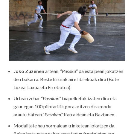
Joko Zuzenen
artean, “
Pasaka
” da estalpean jokatzen
den bakarra. Beste hirurak aire librekoak dira (Bote
Luzea, Laxoa eta Errebotea)
Urtean zehar “
Pasakan
” txapelketak izaten dira eta
gaur egun 100 pilotaritik gora aritzen dira modu
arautu batean “
Pasakan
” Ifarraldean eta Baztanen.
Modalitate hau normalean trinketean jokatzen da.
Baina batzuetan ezker-paretadun frontoietan ere.