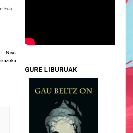
e. Edo
Next
ke azoka
GURE LIBURUAK