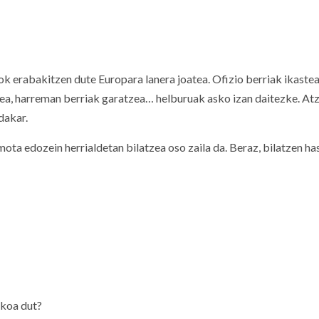
ok erabakitzen dute Europara lanera joatea. Ofizio berriak ikastea
tzea, harreman berriak garatzea… helburuak asko izan daitezke. Atz
dakar.
mota edozein herrialdetan bilatzea oso zaila da. Beraz, bilatzen ha
ikoa dut?