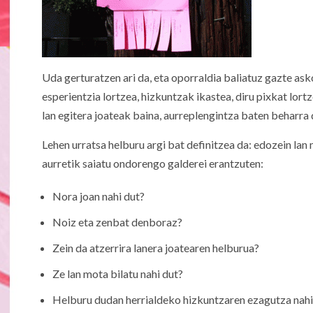
Uda gerturatzen ari da, eta oporraldia baliatuz gazte ask
esperientzia lortzea, hizkuntzak ikastea, diru pixkat lor
lan egitera joateak baina, aurreplengintza baten beharra 
Lehen urratsa helburu argi bat definitzea da: edozein lan 
aurretik saiatu ondorengo galderei erantzuten:
Nora joan nahi dut?
Noiz eta zenbat denboraz?
Zein da atzerrira lanera joatearen helburua?
Ze lan mota bilatu nahi dut?
Helburu dudan herrialdeko hizkuntzaren ezagutza nah