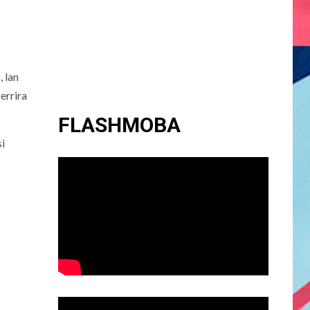
, lan
errira
FLASHMOBA
si