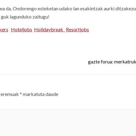
nea da. Ondorengo esteketan udako lan esakintzak aurki ditzakezu
a guk lagunduko zaitugu!
kers
Hoteljobs
Holidaybreak
Resortjobs
gazte forua: merkatru
 eremuak
*
markatuta daude