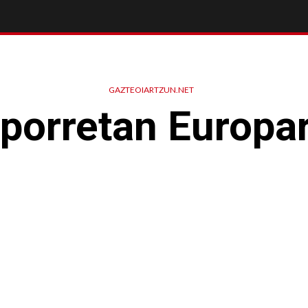
GAZTEOIARTZUN.NET
porretan Europar