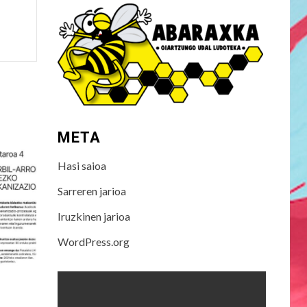
META
Hasi saioa
Sarreren jarioa
Iruzkinen jarioa
WordPress.org