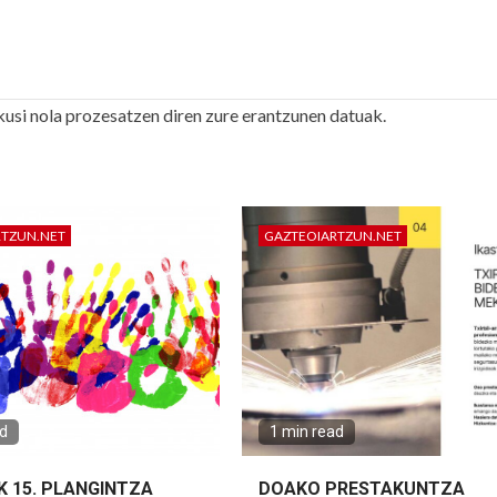
kusi nola prozesatzen diren zure erantzunen datuak.
RTZUN.NET
GAZTEOIARTZUN.NET
ad
1 min read
K 15. PLANGINTZA
DOAKO PRESTAKUNTZA