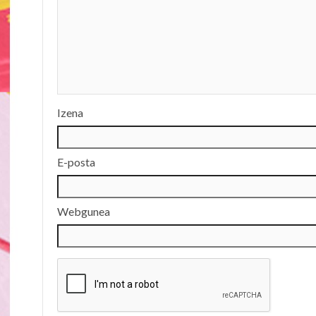
Izena
E-posta
Webgunea