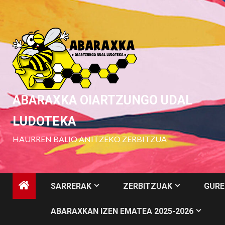
Skip
to
content
ABARAXKA OIARTZUNGO UDAL
LUDOTEKA
HAURREN BALIO ANITZEKO ZERBITZUA
SARRERAK
ZERBITZUAK
GURE
ABARAXKAN IZEN EMATEA 2025-2026