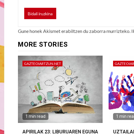
Gune honek Akismet erabiltzen du zaborra murrizteko.
I
MORE STORIES
GAZTEOIARTZUN.NET
GAZTEOIA
1 min read
1 min re
APIRILAK 23: LIBURUAREN EGUNA
UZTAILA