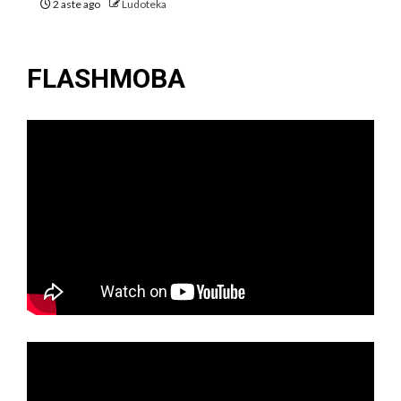
2 aste ago
Ludoteka
FLASHMOBA