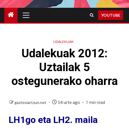
Primary
YOUTUBE
Menu
UDALEKUAK
Udalekuak 2012:
Uztailak 5
ostegunerako oharra
14 urte ago
gazteoiartzun.net
1 min read
LH1go eta LH2. maila