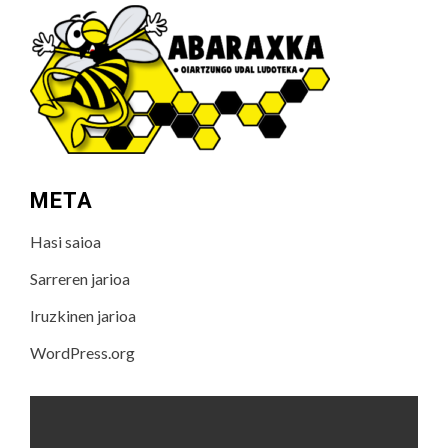
META
Hasi saioa
Sarreren jarioa
Iruzkinen jarioa
WordPress.org