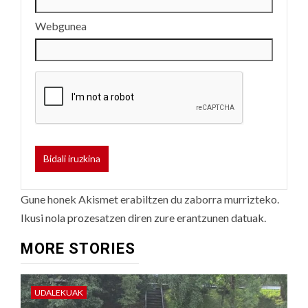
Webgunea
Gune honek Akismet erabiltzen du zaborra murrizteko.
Ikusi nola prozesatzen diren zure erantzunen datuak.
MORE STORIES
UDALEKUAK