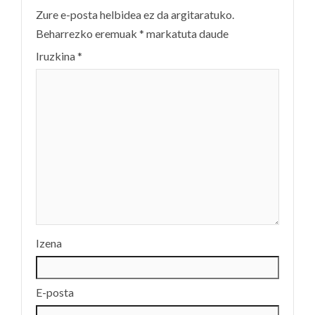
Zure e-posta helbidea ez da argitaratuko.
Beharrezko eremuak
*
markatuta daude
Iruzkina
*
Izena
E-posta