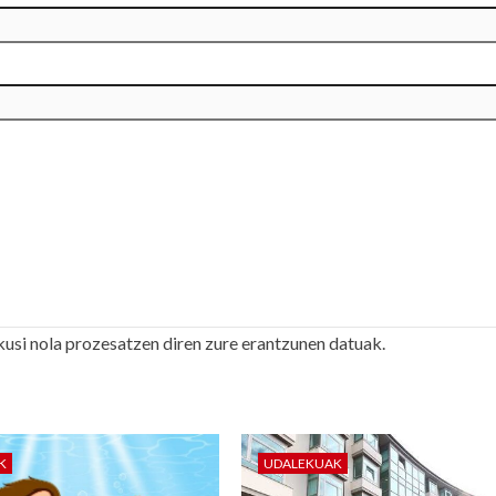
kusi nola prozesatzen diren zure erantzunen datuak.
K
UDALEKUAK