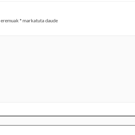
 eremuak
*
markatuta daude