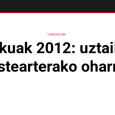
UDALEKUAK
kuak 2012: uztai
stearterako ohar