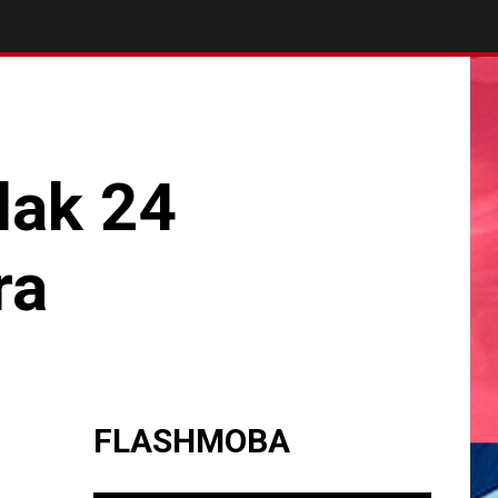
lak 24
ra
FLASHMOBA