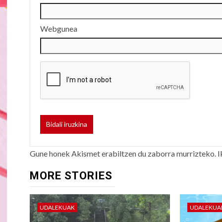
Webgunea
Gune honek Akismet erabiltzen du zaborra murrizteko.
I
MORE STORIES
UDALEKUAK
UDALEKUA