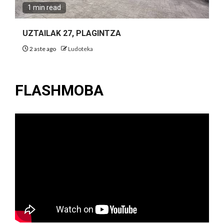
1 min read
UZTAILAK 27, PLAGINTZA
2 aste ago
Ludoteka
FLASHMOBA