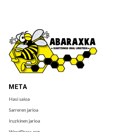
META
Hasi saioa
Sarreren jarioa
Iruzkinen jarioa
WordPress.org