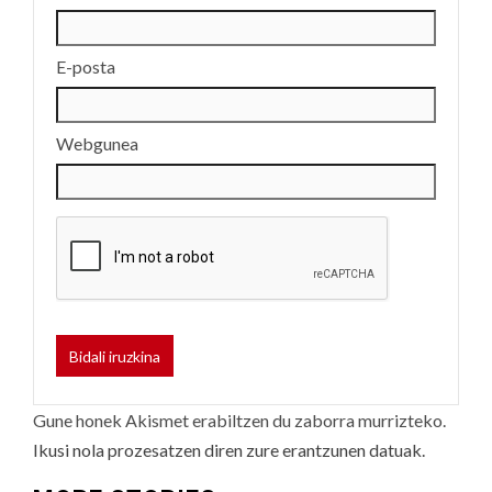
E-posta
Webgunea
Gune honek Akismet erabiltzen du zaborra murrizteko.
Ikusi nola prozesatzen diren zure erantzunen datuak.