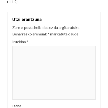
(LH 2)
Utzi erantzuna
Zure e-posta helbidea ez da argitaratuko.
Beharrezko eremuak
*
markatuta daude
Iruzkina
*
Izena