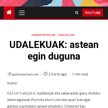
Primary
YOUTUBE
Menu
NABARMENDUAK
UDALEKUAK
UDALEKUAK: astean
egin duguna
13 urte ago
gazteoiartzun.net
1 min read
Kaixo:
GU LH 5 eta Lh 6. mailakoak eta saharauiak gara. Asteko
lehen egunean Porrotx etorri zen eta opari bat egin
genion ospitaleko umeei emateko. Ondoren San