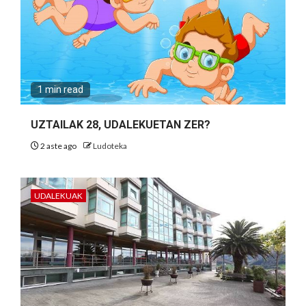
1 min read
UZTAILAK 28, UDALEKUETAN ZER?
2 aste ago
Ludoteka
UDALEKUAK