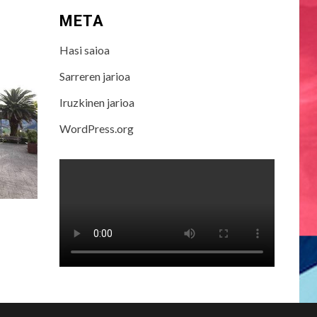
META
Hasi saioa
Sarreren jarioa
Iruzkinen jarioa
WordPress.org