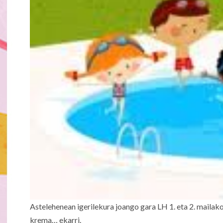
Astelehenean igerilekura joango gara LH 1. eta 2. mailakoe
krema… ekarri.