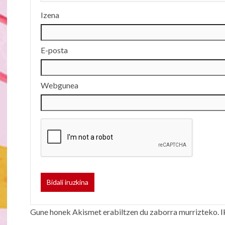
Izena
E-posta
Webgunea
Gune honek Akismet erabiltzen du zaborra murrizteko.
I