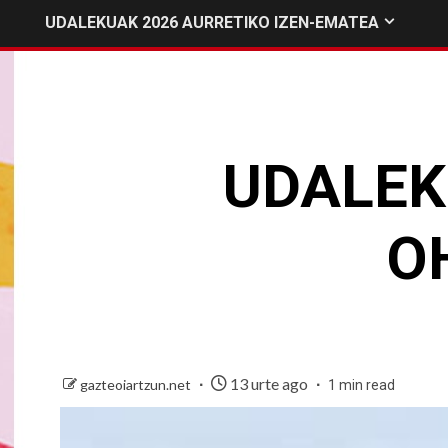
UDALEKUAK 2026 AURRETIKO IZEN-EMATEA
UDALEK
OH
13 urte ago
gazteoiartzun.net
1 min read