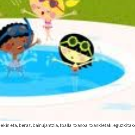
kin eta, beraz, bainujantzia, toalla, txanoa, txankletak, eguzkitak