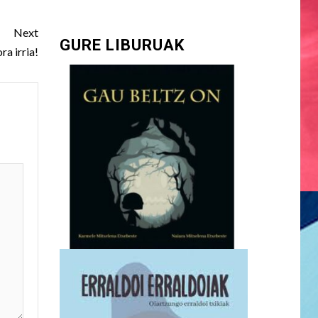
Next
GURE LIBURUAK
ra irria!