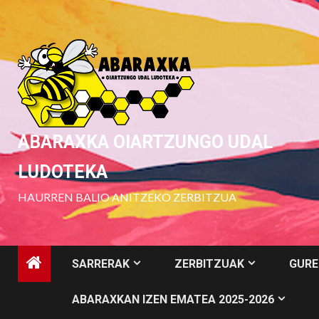
Skip
to
content
ABARAXKA OIARTZUNGO UDAL
LUDOTEKA
HAURREN BALIO ANITZEKO ZERBITZUA
SARRERAK
ZERBITZUAK
GURE
ABARAXKAN IZEN EMATEA 2025-2026