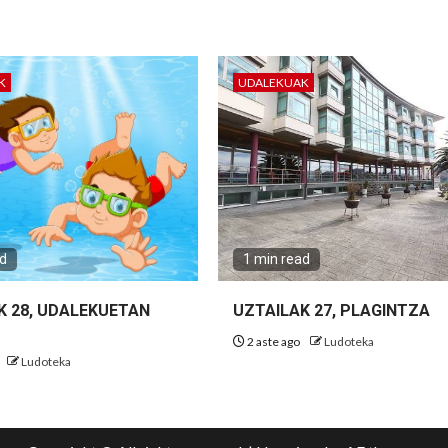
K
UDALEKUAK
ad
1 min read
K 28, UDALEKUETAN
UZTAILAK 27, PLAGINTZA
2 aste ago
Ludoteka
Ludoteka