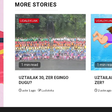
MORE STORIES
UDALEKUAK
UDALEKUA
1 min read
1 min re
UZTAILAK 30, ZER EGINGO
UZTAILA
DUGU?
ZER?
aste 1 ago
Ludoteka
2 aste ago