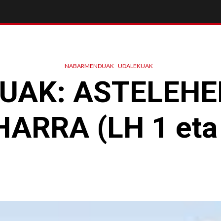
NABARMENDUAK
UDALEKUAK
UAK: ASTELEH
ARRA (LH 1 eta