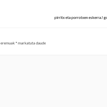
pirritx eta porrotxen eskerra.! go
 eremuak
*
markatuta daude