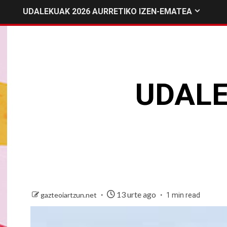
UDALEKUAK 2026 AURRETIKO IZEN-EMATEA
UDALE
13 urte ago
gazteoiartzun.net
1 min read