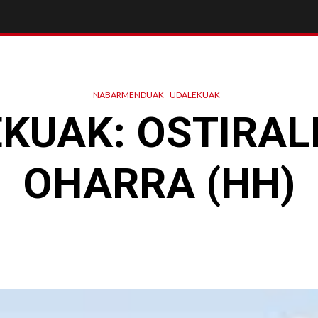
NABARMENDUAK
UDALEKUAK
KUAK: OSTIRA
OHARRA (HH)