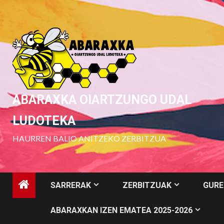
Skip
to
content
ABARAXKA OIARTZUNGO UDAL
LUDOTEKA
HAURREN BALIO ANITZEKO ZERBITZUA
SARRERAK
ZERBITZUAK
GURE
ABARAXKAN IZEN EMATEA 2025-2026