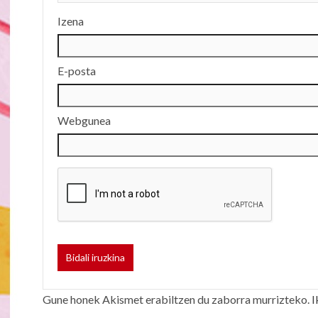
Izena
E-posta
Webgunea
Gune honek Akismet erabiltzen du zaborra murrizteko.
I