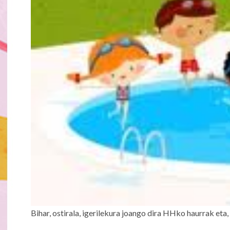
Bihar, ostirala, igerilekura joango dira HHko haurrak eta,