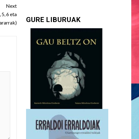
Next
, 6 eta
GURE LIBURUAK
ararrak)