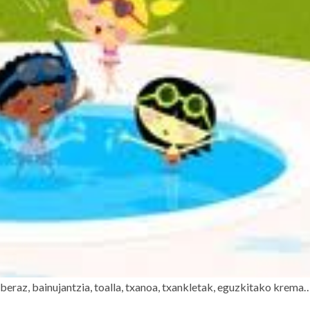
 beraz, bainujantzia, toalla, txanoa, txankletak, eguzkitako krema…