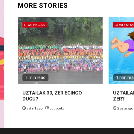
MORE STORIES
UDALEKUAK
UDALEKUA
1 min read
1 min re
UZTAILAK 30, ZER EGINGO
UZTAILA
DUGU?
ZER?
aste 1 ago
Ludoteka
2 aste ago