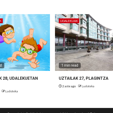
K
UDALEKUAK
ad
1 min read
K 28, UDALEKUETAN
UZTAILAK 27, PLAGINTZA
2 aste ago
Ludoteka
Ludoteka