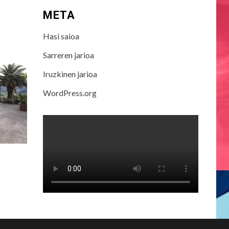
META
Hasi saioa
Sarreren jarioa
Iruzkinen jarioa
WordPress.org