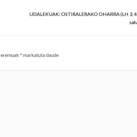
UDALEKUAK: OSTIRALERAKO OHARRA (LH 3, 4, 5
sah
 eremuak
*
markatuta daude