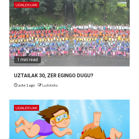
UDALEKUAK
1 min read
UZTAILAK 30, ZER EGINGO DUGU?
aste 1 ago
Ludoteka
UDALEKUAK