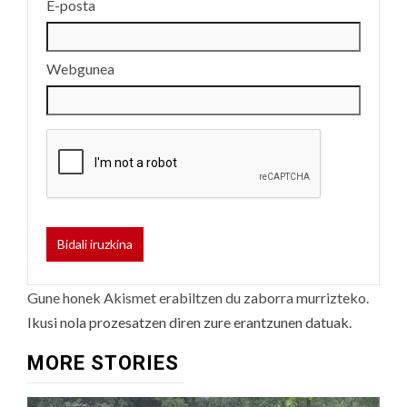
E-posta
Webgunea
Gune honek Akismet erabiltzen du zaborra murrizteko.
Ikusi nola prozesatzen diren zure erantzunen datuak.
MORE STORIES