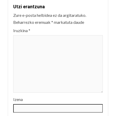
Utzi erantzuna
Zure e-posta helbidea ez da argitaratuko.
Beharrezko eremuak
*
markatuta daude
Iruzkina
*
Izena