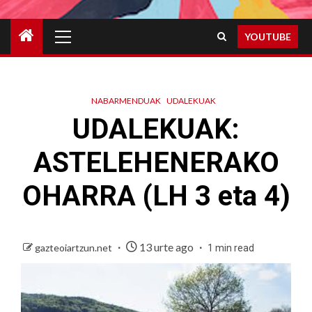
Primary
YOUTUBE
Menu
NABARMENDUAK
UDALEKUAK
UDALEKUAK:
ASTELEHENERAKO
OHARRA (LH 3 eta 4)
13 urte ago
gazteoiartzun.net
1 min read