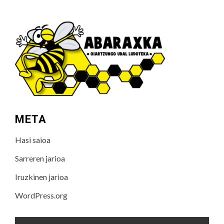
META
Hasi saioa
Sarreren jarioa
Iruzkinen jarioa
WordPress.org