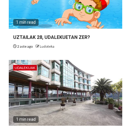
1 min read
UZTAILAK 28, UDALEKUETAN ZER?
2 aste ago
Ludoteka
UDALEKUAK
1 min read