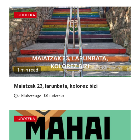
LUDOTEKA
1 min read
Maiatzak 23, larunbata, kolorez bizi
3 hilabete ago
Ludoteka
LUDOTEKA