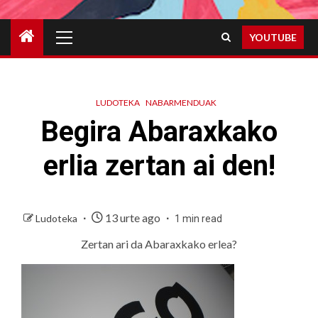
Primary
YOUTUBE
Menu
LUDOTEKA
NABARMENDUAK
Begira Abaraxkako
erlia zertan ai den!
13 urte ago
Ludoteka
1 min read
Zertan ari da Abaraxkako erlea?