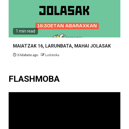
1 min read
MAIATZAK 16, LARUNBATA, MAHAI JOLASAK
3 hilabete ago
Ludoteka
FLASHMOBA