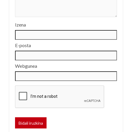
Izena
E-posta
Webgunea