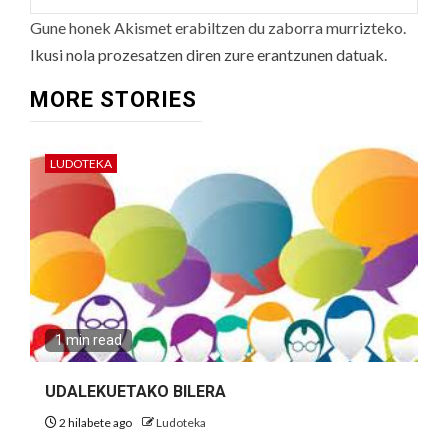
Gune honek Akismet erabiltzen du zaborra murrizteko.
Ikusi nola prozesatzen diren zure erantzunen datuak.
MORE STORIES
LUDOTEKA
1 min read
UDALEKUETAKO BILERA
2 hilabete ago
Ludoteka