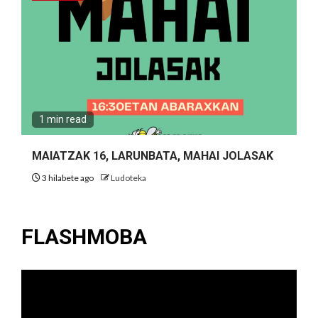
1 min read
MAIATZAK 16, LARUNBATA, MAHAI JOLASAK
3 hilabete ago
Ludoteka
FLASHMOBA