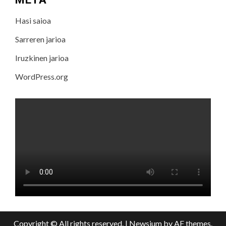
Hasi saioa
Sarreren jarioa
Iruzkinen jarioa
WordPress.org
Copyright © All rights reserved.
|
Newsium
by AF themes.