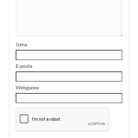
Izena
E-posta
Webgunea