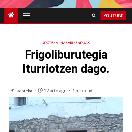
Primary
YOUTUBE
Menu
LUDOTEKA
NABARMENDUAK
Frigoliburutegia
Iturriotzen dago.
12 urte ago
Ludoteka
1 min read