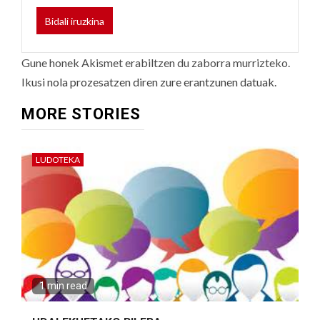
Gune honek Akismet erabiltzen du zaborra murrizteko.
Ikusi nola prozesatzen diren zure erantzunen datuak.
MORE STORIES
LUDOTEKA
1 min read