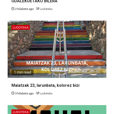
UDALEKUETAKO BILERA
2 hilabete ago
Ludoteka
LUDOTEKA
1 min read
Maiatzak 23, larunbata, kolorez bizi
3 hilabete ago
Ludoteka
LUDOTEKA