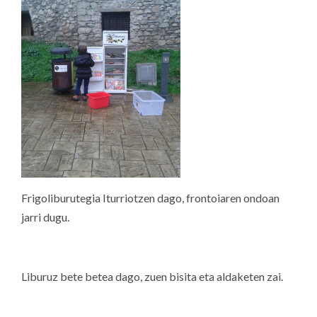
Frigoliburutegia Iturriotzen dago, frontoiaren ondoan
jarri dugu.
Liburuz bete betea dago, zuen bisita eta aldaketen zai.