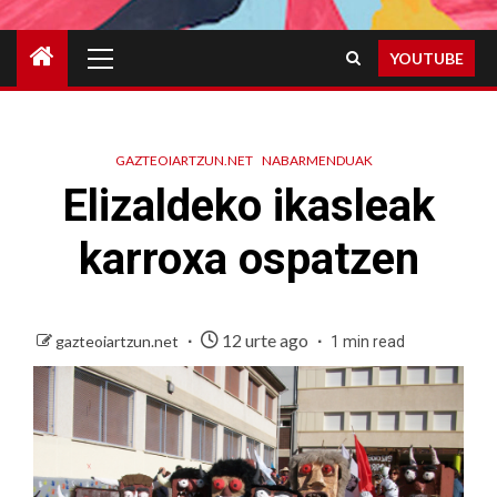
Primary
YOUTUBE
Menu
GAZTEOIARTZUN.NET
NABARMENDUAK
Elizaldeko ikasleak
karroxa ospatzen
12 urte ago
gazteoiartzun.net
1 min read