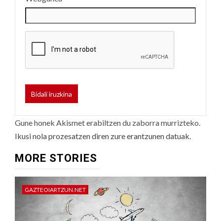
Gune honek Akismet erabiltzen du zaborra murrizteko.
Ikusi nola prozesatzen diren zure erantzunen datuak.
MORE STORIES
GAZTEOIARTZUN.NET