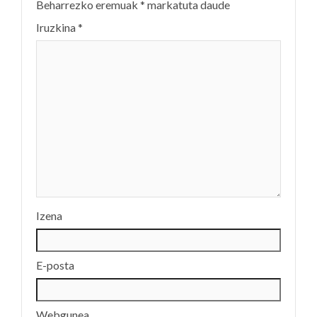
Beharrezko eremuak
*
markatuta daude
Iruzkina
*
Izena
E-posta
Webgunea