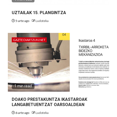
UZTAILAK 15. PLANGINTZA
5 urte ago
Ludoteka
GAZTEOIARTZUN.NET
1 min read
DOAKO PRESTAKUNTZA IKASTAROAK
LANGABETUENTZAT OARSOALDEAN
6 urte ago
Ludoteka