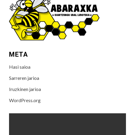
META
Hasi saioa
Sarreren jarioa
Iruzkinen jarioa
WordPress.org