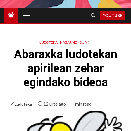
Primary
YOUTUBE
Menu
LUDOTEKA
NABARMENDUAK
Abaraxka ludotekan
apirilean zehar
egindako bideoa
12 urte ago
Ludoteka
1 min read