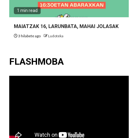
1 min read
MAIATZAK 16, LARUNBATA, MAHAI JOLASAK
3 hilabete ago
Ludoteka
FLASHMOBA