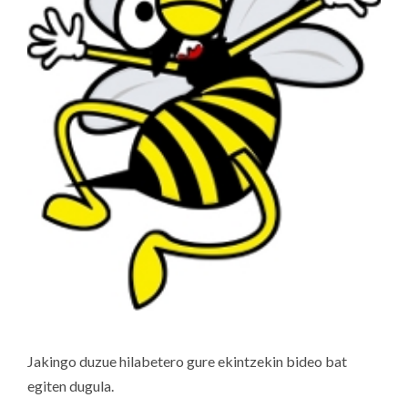
Jakingo duzue hilabetero gure ekintzekin bideo bat
egiten dugula.