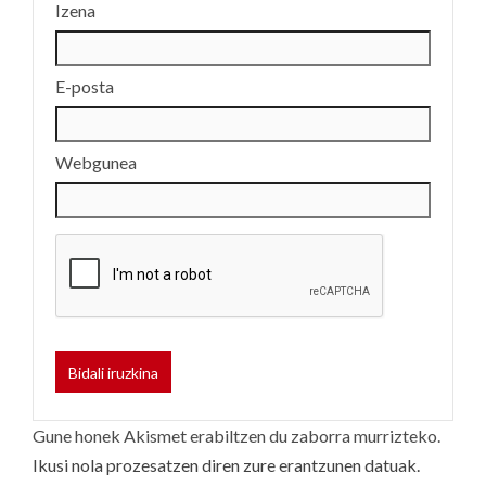
Izena
E-posta
Webgunea
Gune honek Akismet erabiltzen du zaborra murrizteko.
Ikusi nola prozesatzen diren zure erantzunen datuak.