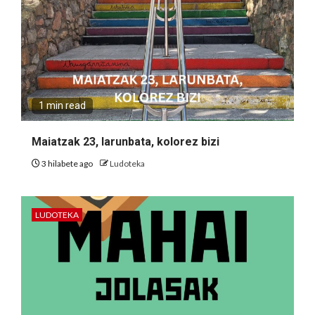
1 min read
Maiatzak 23, larunbata, kolorez bizi
3 hilabete ago
Ludoteka
LUDOTEKA