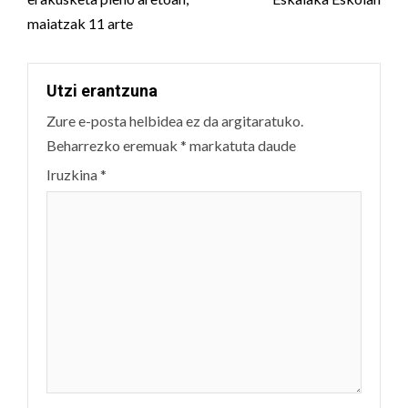
maiatzak 11 arte
Utzi erantzuna
Zure e-posta helbidea ez da argitaratuko.
Beharrezko eremuak
*
markatuta daude
Iruzkina
*