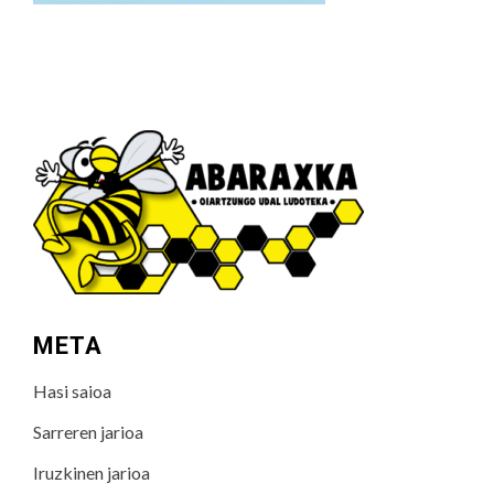
META
Hasi saioa
Sarreren jarioa
Iruzkinen jarioa