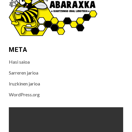
META
Hasi saioa
Sarreren jarioa
Iruzkinen jarioa
WordPress.org