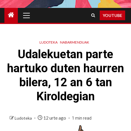
Primary
YOUTUBE
Menu
LUDOTEKA
NABARMENDUAK
Udalekuetan parte
hartuko duten haurren
bilera, 12 an 6 tan
Kiroldegian
12 urte ago
Ludoteka
1 min read