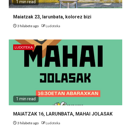
1 min read
Maiatzak 23, larunbata, kolorez bizi
3 hilabete ago
Ludoteka
LUDOTEKA
1 min read
MAIATZAK 16, LARUNBATA, MAHAI JOLASAK
3 hilabete ago
Ludoteka