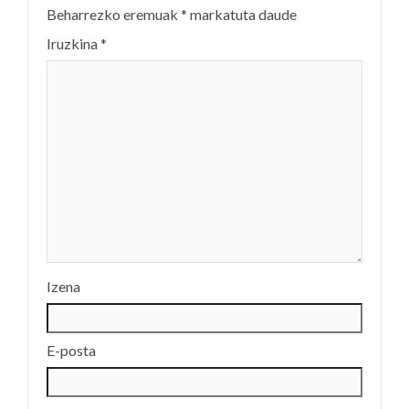
Beharrezko eremuak
*
markatuta daude
Iruzkina
*
Izena
E-posta