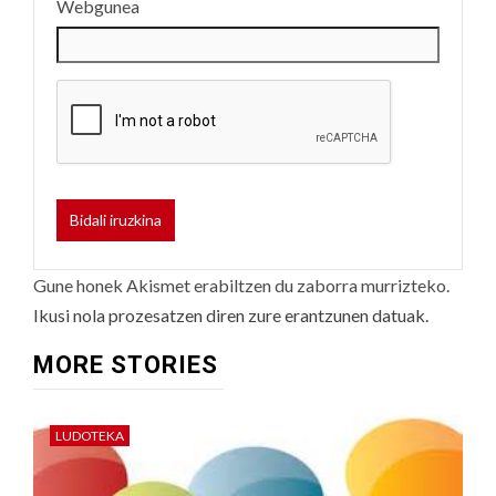
Webgunea
Gune honek Akismet erabiltzen du zaborra murrizteko.
Ikusi nola prozesatzen diren zure erantzunen datuak.
MORE STORIES
LUDOTEKA