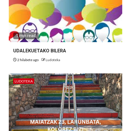
1 min read
UDALEKUETAKO BILERA
2 hilabete ago
Ludoteka
LUDOTEKA