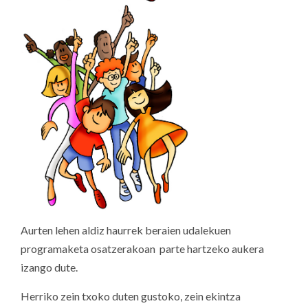
Aurten lehen aldiz haurrek beraien udalekuen
programaketa osatzerakoan parte hartzeko aukera
izango dute.
Herriko zein txoko duten gustoko, zein ekintza