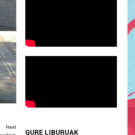
Next
GURE LIBURUAK
emaitzak