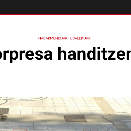
NABARMENDUAK
UDALEKUAK
rpresa handitzen