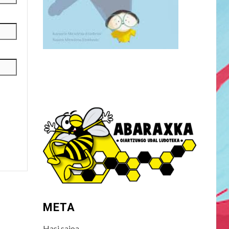
META
Hasi saioa