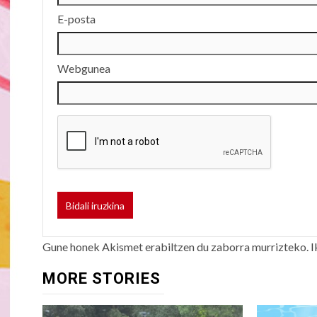
E-posta
Webgunea
Gune honek Akismet erabiltzen du zaborra murrizteko.
I
MORE STORIES