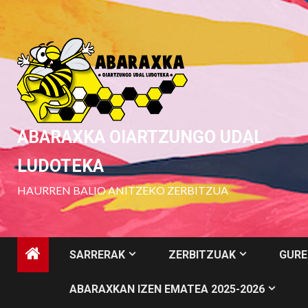
Skip
to
content
ABARAXKA OIARTZUNGO UDAL
LUDOTEKA
HAURREN BALIO ANITZEKO ZERBITZUA
SARRERAK
ZERBITZUAK
GURE
ABARAXKAN IZEN EMATEA 2025-2026