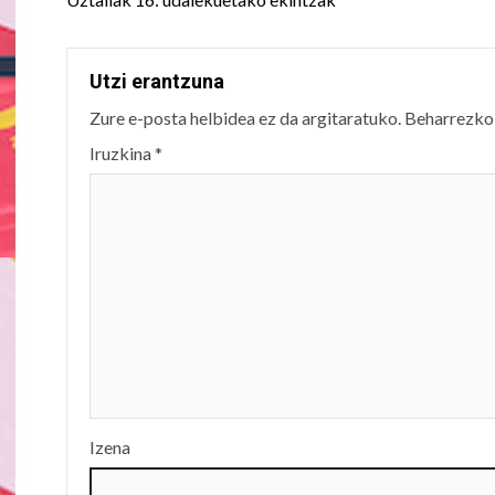
navigation
Utzi erantzuna
Zure e-posta helbidea ez da argitaratuko.
Beharrezko
Iruzkina
*
Izena