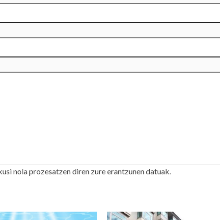
kusi nola prozesatzen diren zure erantzunen datuak.