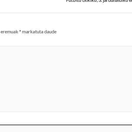
 eremuak
*
markatuta daude