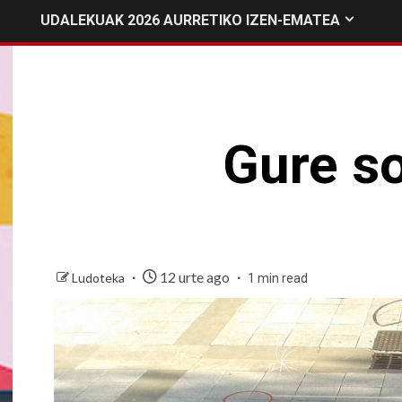
UDALEKUAK 2026 AURRETIKO IZEN-EMATEA
Gure so
12 urte ago
Ludoteka
1 min read