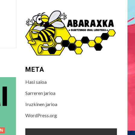
META
Hasi saioa
Sarreren jarioa
Iruzkinen jarioa
WordPress.org