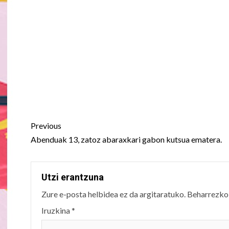
navigation
Previous
Abenduak 13, zatoz abaraxkari gabon kutsua ematera.
Utzi erantzuna
Zure e-posta helbidea ez da argitaratuko.
Beharrezko
Iruzkina
*