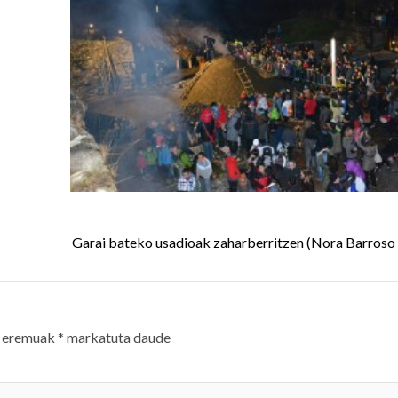
Garai bateko usadioak zaharberritzen (Nora Barroso 
 eremuak
*
markatuta daude