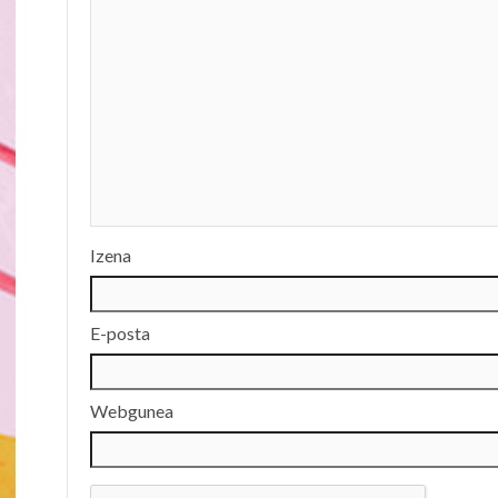
Izena
E-posta
Webgunea