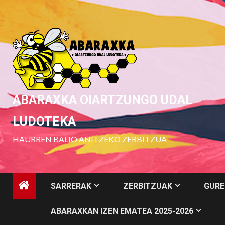
Skip
to
content
ABARAXKA OIARTZUNGO UDAL
LUDOTEKA
HAURREN BALIO ANITZEKO ZERBITZUA
SARRERAK
ZERBITZUAK
GURE
ABARAXKAN IZEN EMATEA 2025-2026