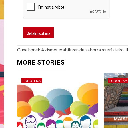
Gune honek Akismet erabiltzen du zaborra murrizteko.
I
MORE STORIES
LUDOTEKA
LUDOTEKA