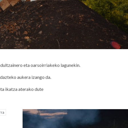
 dultzainero eta oarsoirriakeko lagunekin.
idazteko aukera izango da.
eta ikatza aterako dute
rra