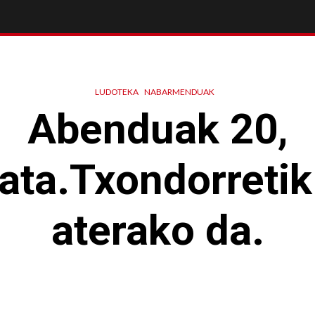
LUDOTEKA
NABARMENDUAK
Abenduak 20,
ata.Txondorretik
aterako da.