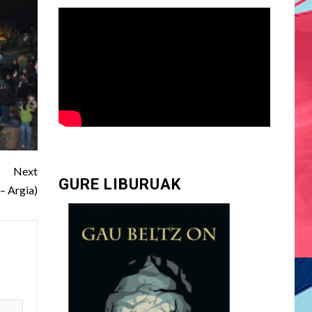
Next
GURE LIBURUAK
– Argia)