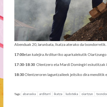
Abenduak 20, larunbata, Ikatza aterako da txondorretik.
17:00
etan kalejira Arditurriko aparkalekutik Oiartzungo
17:30-18
:
30
Olentzero eta Mardi Domingiri eskutitzak 
18:30
Olentzeroren laguntzaileek jeitsiko dira menditik 
abaraxka
arditurri
ikatza
ludoteka
oiartzun
txondo
Tags:
Post