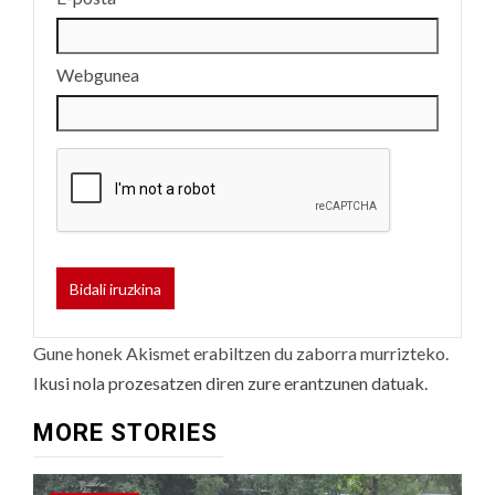
Webgunea
Gune honek Akismet erabiltzen du zaborra murrizteko.
Ikusi nola prozesatzen diren zure erantzunen datuak.
MORE STORIES