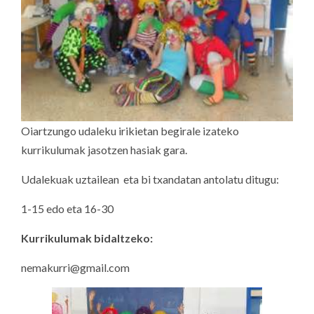
Oiartzungo udaleku irikietan begirale izateko
kurrikulumak jasotzen hasiak gara.
Udalekuak uztailean eta bi txandatan antolatu ditugu:
1-15 edo eta 16-30
Kurrikulumak bidaltzeko:
nemakurri@gmail.com