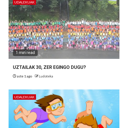
UDALEKUAK
1 min read
UZTAILAK 30, ZER EGINGO DUGU?
aste 1 ago
Ludoteka
UDALEKUAK