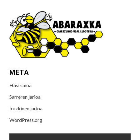
META
Hasi saioa
Sarreren jarioa
Iruzkinen jarioa
WordPress.org