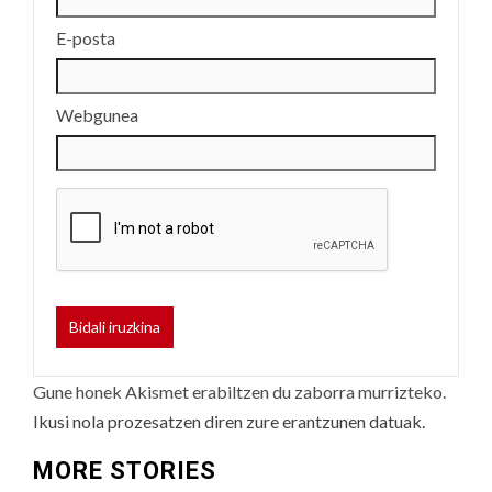
E-posta
Webgunea
Gune honek Akismet erabiltzen du zaborra murrizteko.
Ikusi nola prozesatzen diren zure erantzunen datuak.
MORE STORIES