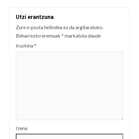
Utzi erantzuna
Zure e-posta helbidea ez da argitaratuko.
Beharrezko eremuak
*
markatuta daude
Iruzkina
*
Izena