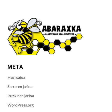
META
Hasi saioa
Sarreren jarioa
Iruzkinen jarioa
WordPress.org