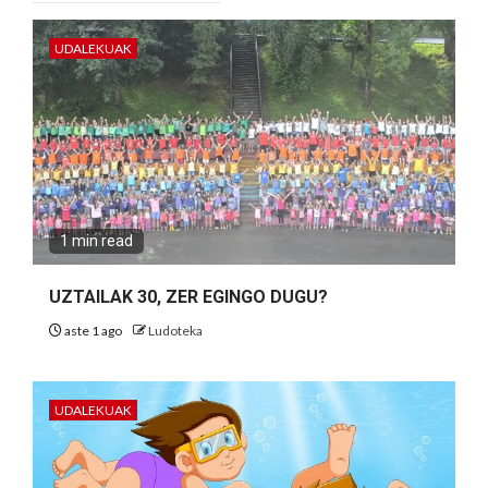
UDALEKUAK
1 min read
UZTAILAK 30, ZER EGINGO DUGU?
aste 1 ago
Ludoteka
UDALEKUAK