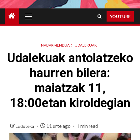
Primary
YOUTUBE
Menu
NABARMENDUAK
UDALEKUAK
Udalekuak antolatzeko
haurren bilera:
maiatzak 11,
18:00etan kiroldegian
11 urte ago
Ludoteka
1 min read