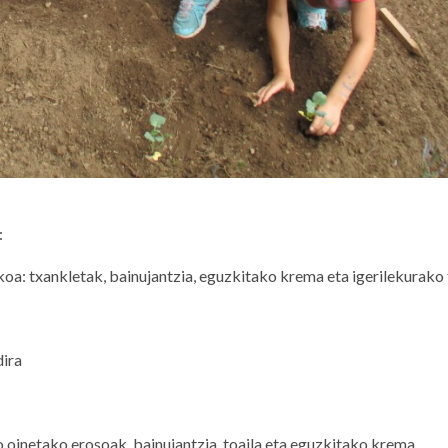
:
oa: txankletak, bainujantzia, eguzkitako krema eta igerilekurako
dira
 oinetako erosoak, bainujantzia, toaila eta eguzkitako krema.