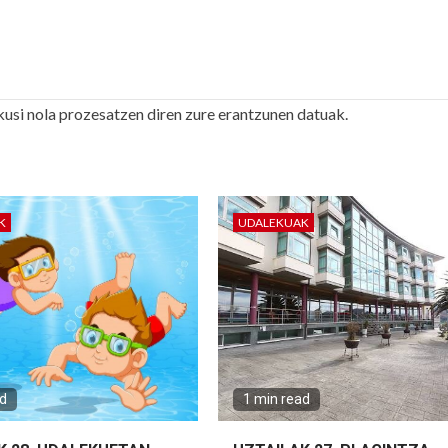
kusi nola prozesatzen diren zure erantzunen datuak.
K
UDALEKUAK
ad
1 min read