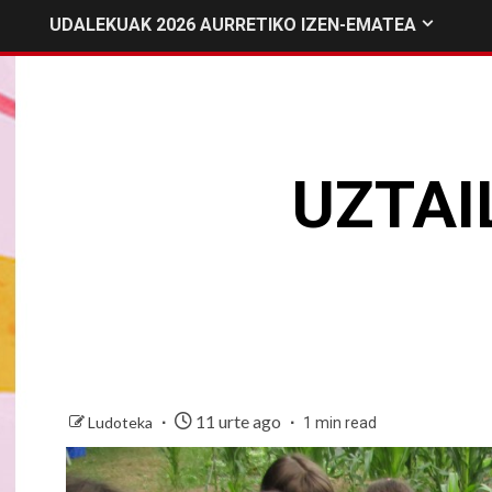
UDALEKUAK 2026 AURRETIKO IZEN-EMATEA
UZTAI
11 urte ago
Ludoteka
1 min read