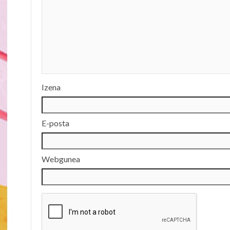
Izena
E-posta
Webgunea