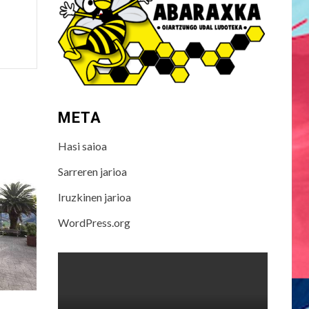
META
Hasi saioa
Sarreren jarioa
Iruzkinen jarioa
WordPress.org