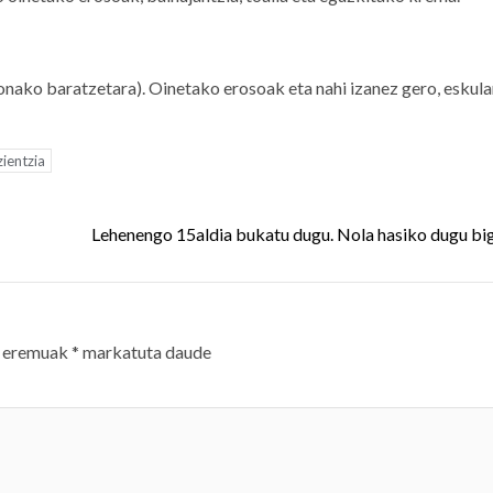
ako baratzetara). Oinetako erosoak eta nahi izanez gero, eskul
zientzia
Lehenengo 15aldia bukatu dugu. Nola hasiko dugu bi
 eremuak
*
markatuta daude