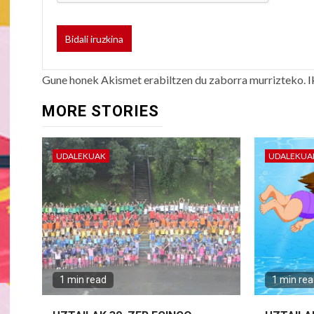
Gune honek Akismet erabiltzen du zaborra murrizteko.
I
MORE STORIES
UDALEKUAK
UDALEKUA
1 min read
1 min re