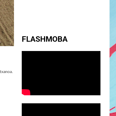
FLASHMOBA
 txanoa.