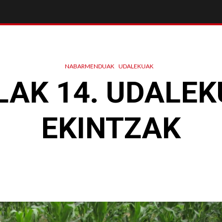
NABARMENDUAK
UDALEKUAK
LAK 14. UDALE
EKINTZAK