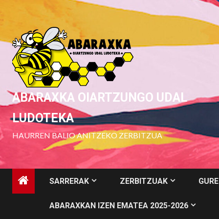
Skip
to
content
ABARAXKA OIARTZUNGO UDAL
LUDOTEKA
HAURREN BALIO ANITZEKO ZERBITZUA
SARRERAK
ZERBITZUAK
GURE
ABARAXKAN IZEN EMATEA 2025-2026