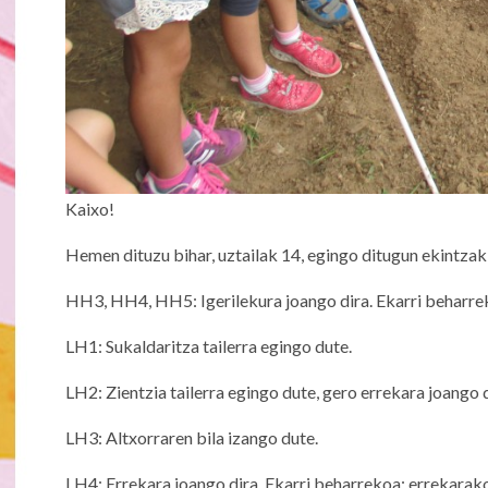
Kaixo!
Hemen dituzu bihar, uztailak 14, egingo ditugun ekintzak
HH3, HH4, HH5: Igerilekura joango dira. Ekarri beharrek
LH1: Sukaldaritza tailerra egingo dute.
LH2: Zientzia tailerra egingo dute, gero errekara joango 
LH3: Altxorraren bila izango dute.
LH4: Errekara joango dira. Ekarri beharrekoa: errekarako