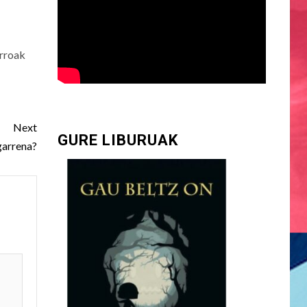
arroak
Next
GURE LIBURUAK
garrena?