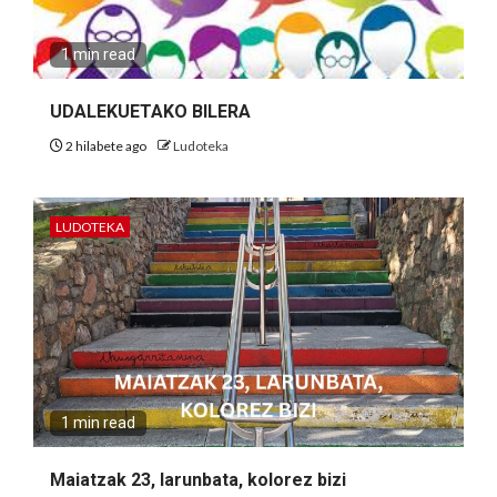
1 min read
UDALEKUETAKO BILERA
2 hilabete ago
Ludoteka
LUDOTEKA
1 min read
Maiatzak 23, larunbata, kolorez bizi