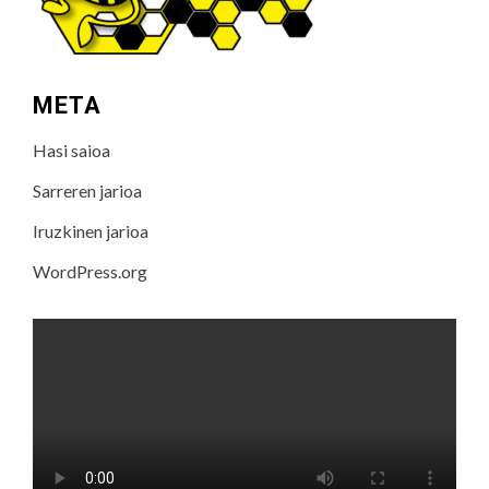
META
Hasi saioa
Sarreren jarioa
Iruzkinen jarioa
WordPress.org