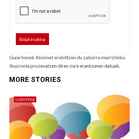
Gune honek Akismet erabiltzen du zaborra murrizteko.
Ikusi nola prozesatzen diren zure erantzunen datuak.
MORE STORIES
LUDOTEKA