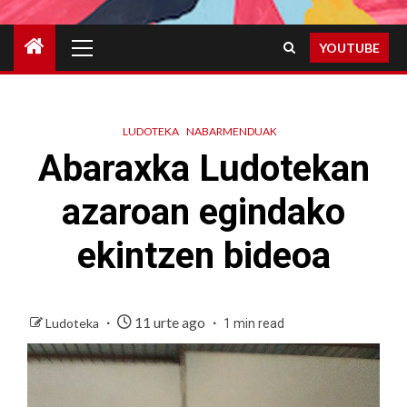
Primary
YOUTUBE
Menu
LUDOTEKA
NABARMENDUAK
Abaraxka Ludotekan
azaroan egindako
ekintzen bideoa
11 urte ago
Ludoteka
1 min read