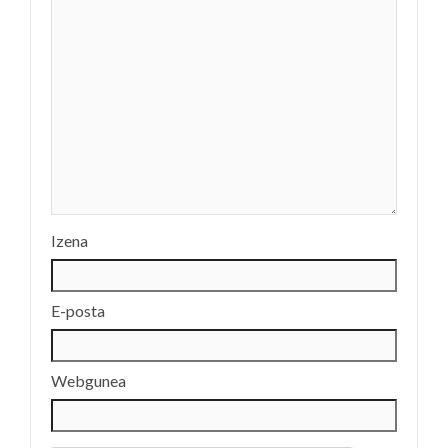
Izena
E-posta
Webgunea