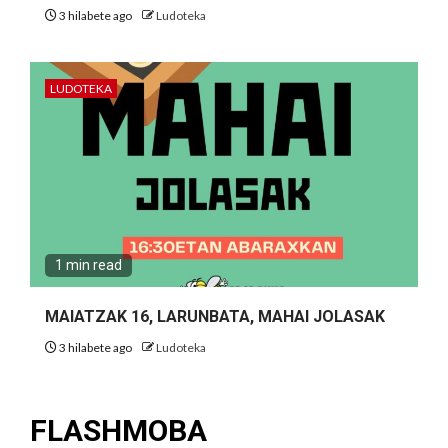
3 hilabete ago
Ludoteka
LUDOTEKA
1 min read
MAIATZAK 16, LARUNBATA, MAHAI JOLASAK
3 hilabete ago
Ludoteka
FLASHMOBA