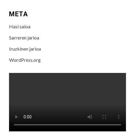
META
Hasi saioa
Sarreren jarioa
Iruzkinen jarioa
WordPress.org