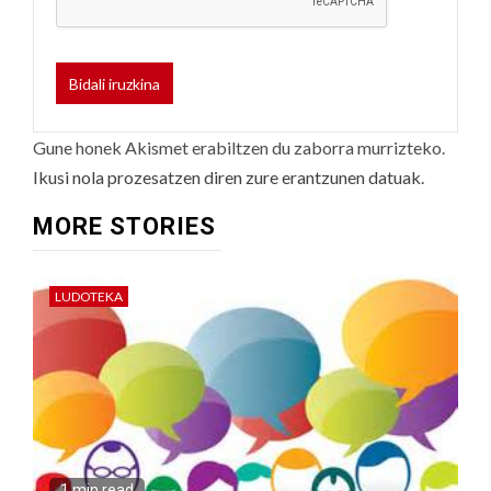
Gune honek Akismet erabiltzen du zaborra murrizteko.
Ikusi nola prozesatzen diren zure erantzunen datuak.
MORE STORIES
LUDOTEKA
1 min read