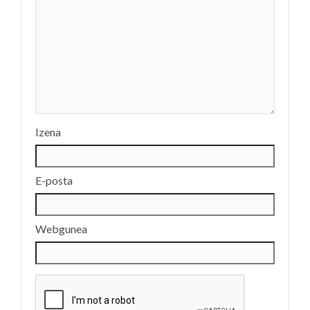
Izena
E-posta
Webgunea