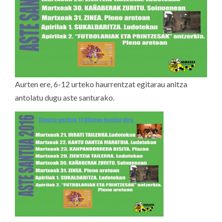
Aurten ere, 6-12 urteko haurrentzat egitarau anitza
antolatu dugu aste santurako.