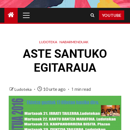
Primary
YOUTUBE
Menu
LUDOTEKA
NABARMENDUAK
ASTE SANTUKO
EGITARAUA
10 urte ago
Ludoteka
1 min read