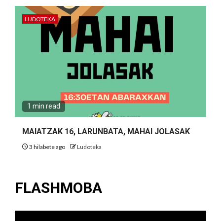
LUDOTEKA
1 min read
MAIATZAK 16, LARUNBATA, MAHAI JOLASAK
3 hilabete ago
Ludoteka
FLASHMOBA