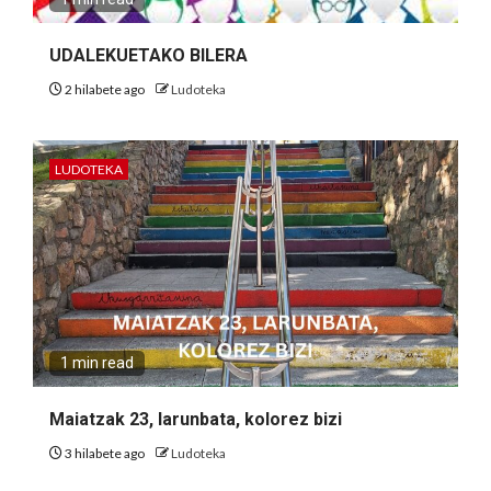
UDALEKUETAKO BILERA
2 hilabete ago
Ludoteka
LUDOTEKA
1 min read
Maiatzak 23, larunbata, kolorez bizi
3 hilabete ago
Ludoteka