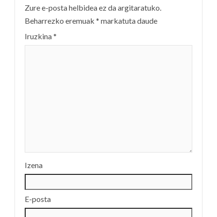
Zure e-posta helbidea ez da argitaratuko.
Beharrezko eremuak
*
markatuta daude
Iruzkina
*
Izena
E-posta