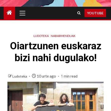
Primary
YOUTUBE
Menu
LUDOTEKA
NABARMENDUAK
Oiartzunen euskaraz
bizi nahi dugulako!
10 urte ago
Ludoteka
1 min read