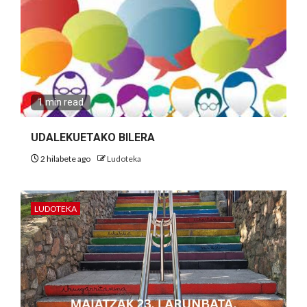
1 min read
UDALEKUETAKO BILERA
2 hilabete ago
Ludoteka
LUDOTEKA