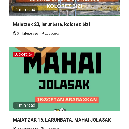
1 min read
Maiatzak 23, larunbata, kolorez bizi
3 hilabete ago
Ludoteka
LUDOTEKA
1 min read
MAIATZAK 16, LARUNBATA, MAHAI JOLASAK
3 hilabete ago
Ludoteka