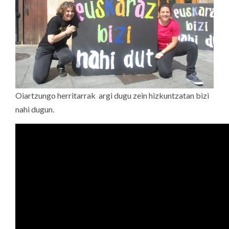
Oiartzungo herritarrak argi dugu zein hizkuntzatan bizi
nahi dugun.