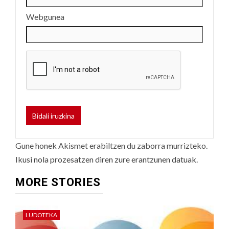
Webgunea
Gune honek Akismet erabiltzen du zaborra murrizteko.
Ikusi nola prozesatzen diren zure erantzunen datuak.
MORE STORIES
LUDOTEKA