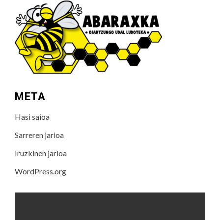
META
Hasi saioa
Sarreren jarioa
Iruzkinen jarioa
WordPress.org