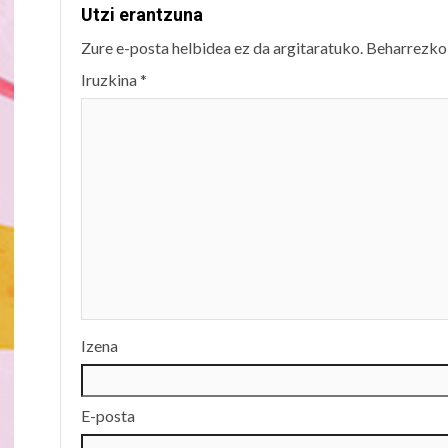
Utzi erantzuna
Zure e-posta helbidea ez da argitaratuko.
Beharrezko
Iruzkina
*
Izena
E-posta