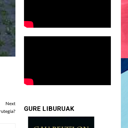
Next
GURE LIBURUAK
rutegia?