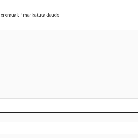
 eremuak
*
markatuta daude