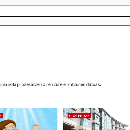
kusi nola prozesatzen diren zure erantzunen datuak.
K
UDALEKUAK