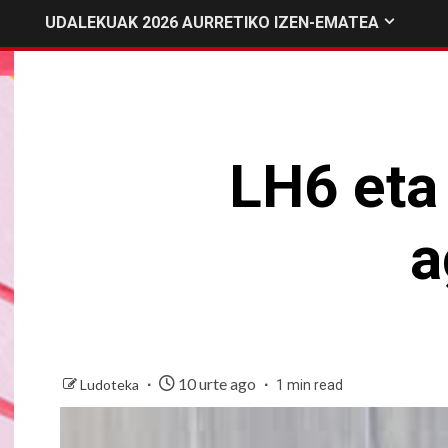
UDALEKUAK 2026 AURRETIKO IZEN-EMATEA
LH6 eta
a
10 urte ago
Ludoteka
1 min read