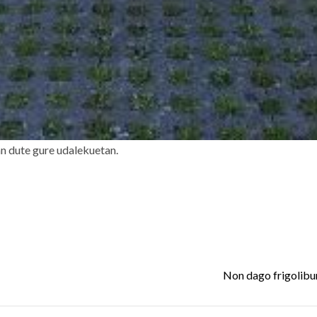
n dute gure udalekuetan.
Non dago frigolibu