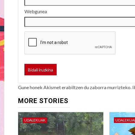
Webgunea
Gune honek Akismet erabiltzen du zaborra murrizteko.
I
MORE STORIES
UDALEKUAK
UDALEKUA