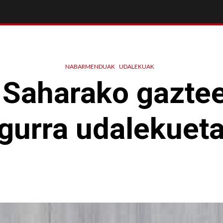
NABARMENDUAK
UDALEKUAK
 Saharako gazte
gurra udalekuet