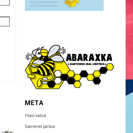
META
Hasi saioa
Sarreren jarioa