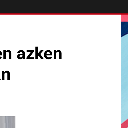
en azken
an