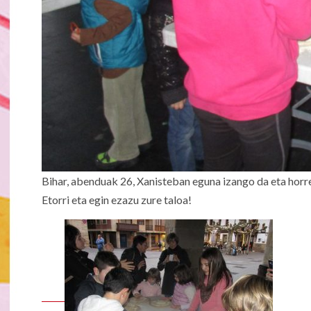
Bihar, abenduak 26, Xanisteban eguna izango da eta horr
Etorri eta egin ezazu zure taloa!