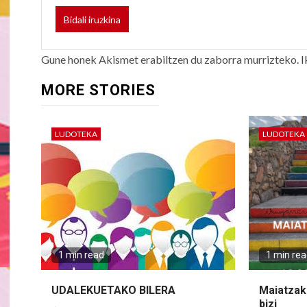
Gune honek Akismet erabiltzen du zaborra murrizteko.
I
MORE STORIES
LUDOTEKA
LUDOTEKA
1 min read
1 min re
UDALEKUETAKO BILERA
Maiatzak 
bizi