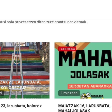
kusi nola prozesatzen diren zure erantzunen datuak.
LUDOTEKA
ad
1 min read
23, larunbata, kolorez
MAIATZAK 16, LARUNBATA,
MAHAI JOLASAK