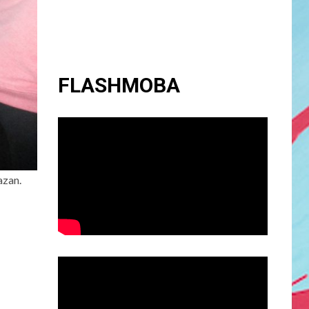
FLASHMOBA
azan.