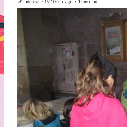
10 urte ago
Ludoteka
1 min read