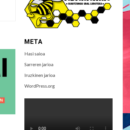
META
Hasi saioa
Sarreren jarioa
Iruzkinen jarioa
WordPress.org