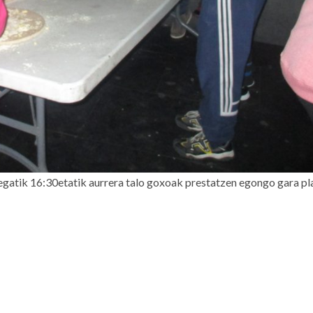
egatik 16:30etatik aurrera talo goxoak prestatzen egongo gara pl