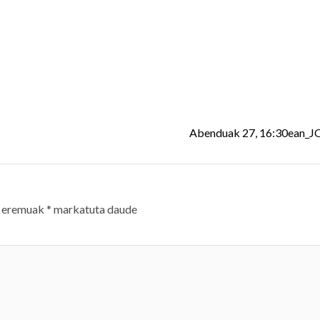
Abenduak 27, 16:30ean_
 eremuak
*
markatuta daude