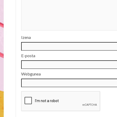
Izena
E-posta
Webgunea