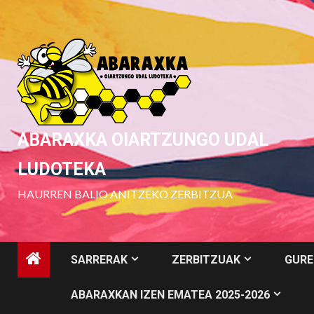
Skip
to
content
ABARAXKA OIARTZUNGO UDAL
LUDOTEKA
HAURREN BALIO ANITZEKO ZERBITZUA
SARRERAK
ZERBITZUAK
GURE
ABARAXKAN IZEN EMATEA 2025-2026