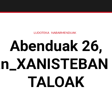
LUDOTEKA
NABARMENDUAK
Abenduak 26,
an_XANISTEBAN
TALOAK