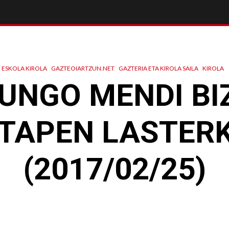
ESKOLA KIROLA
GAZTEOIARTZUN.NET
GAZTERIA ETA KIROLA SAILA
KIROLA
UNGO MENDI BI
TAPEN LASTER
(2017/02/25)