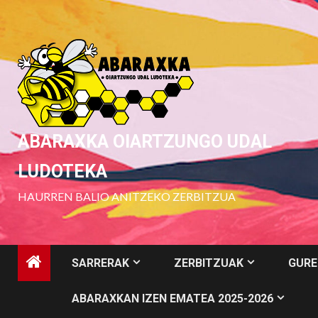
Skip
to
content
ABARAXKA OIARTZUNGO UDAL
LUDOTEKA
HAURREN BALIO ANITZEKO ZERBITZUA
SARRERAK
ZERBITZUAK
GURE
ABARAXKAN IZEN EMATEA 2025-2026