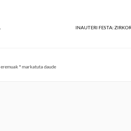
.
INAUTERI FESTA: ZIRKOR
 eremuak
*
markatuta daude