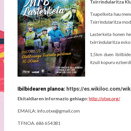
Txirrindularitza K
Txapelketa
hau mend
Txirrindularitza moda
L
asterketa honen he
txirrindularitza esko
1,5km duen ibilbide
itzuli kopuru ezberd
Ibilbidearen planoa:
https://es.wikiloc.com/wi
Ekitaldiaren informazio gehiago:
http://otxe.org/
EMAILA:
info.otxe@gmail.com
TFNOA. 686 654381