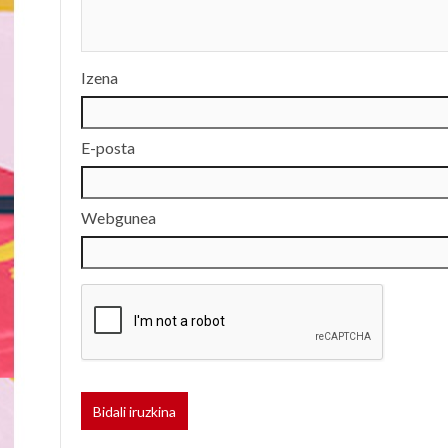
Izena
E-posta
Webgunea