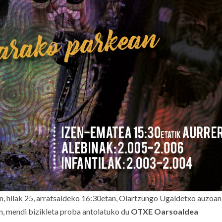
, hilak 25, arratsaldeko 1
6:30
etan,
Oiartzungo
Ugaldetxo auzoan
, mendi bizikleta proba a
ntolatuko du
OTXE Oarsoaldea