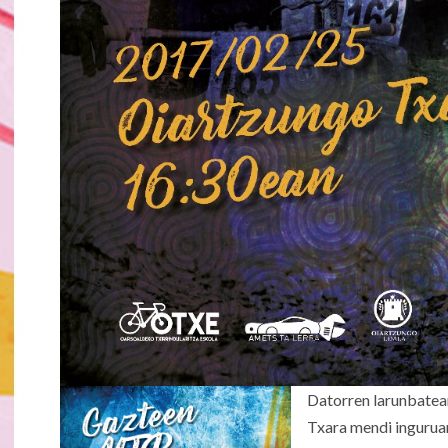
Datorren larunbatean
Txara mendi inguruan