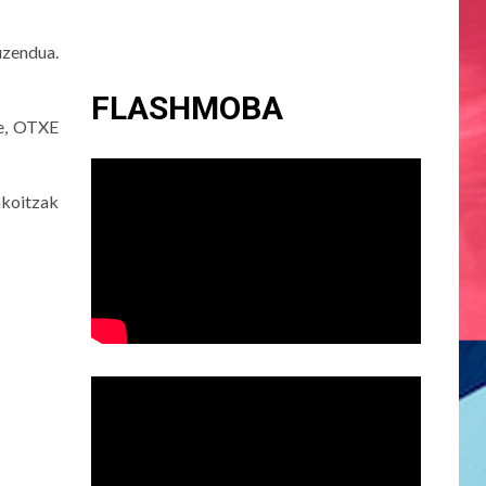
uzendua.
FLASHMOBA
re, OTXE
akoitzak