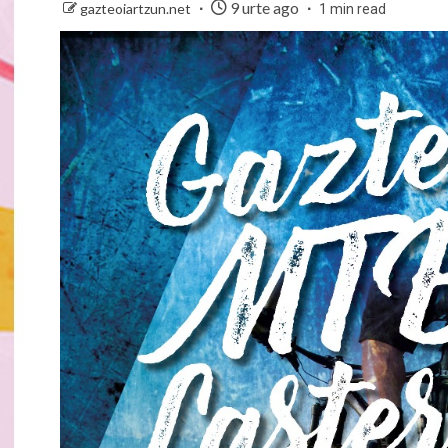
9 urte ago
gazteoiartzun.net
1 min read