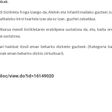
lubak
.
i bizikleta froga izango da, Alebin eta Infantil mailako gazteei z
litateko kirol txartela izan ala ez izan , guztiei zabaldua.
lburua mendi bizikletaren erabilpena sustatzea da,
eta, baita e
la sustatzea.
ari hainbat itzuli eman beharko dizkiete gazteek. (Kategoria b
inak eman beharko dizkio zirkuitoari).
kiloc/view.do?id=16149020