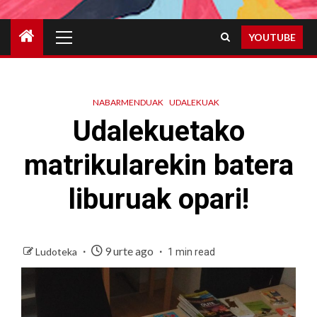
Primary
YOUTUBE
Menu
NABARMENDUAK
UDALEKUAK
Udalekuetako
matrikularekin batera
liburuak opari!
9 urte ago
Ludoteka
1 min read