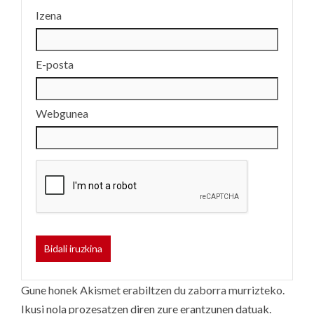
Izena
E-posta
Webgunea
Gune honek Akismet erabiltzen du zaborra murrizteko.
Ikusi nola prozesatzen diren zure erantzunen datuak.