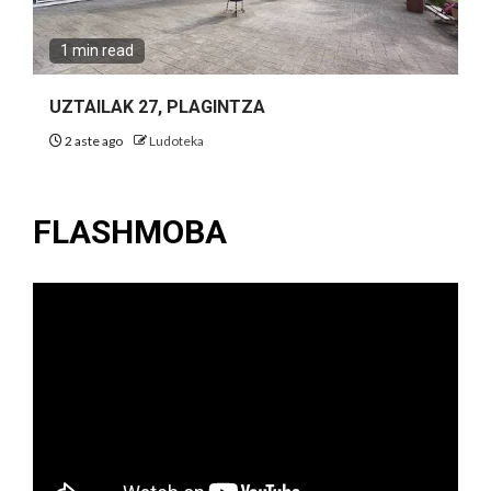
1 min read
UZTAILAK 27, PLAGINTZA
2 aste ago
Ludoteka
FLASHMOBA