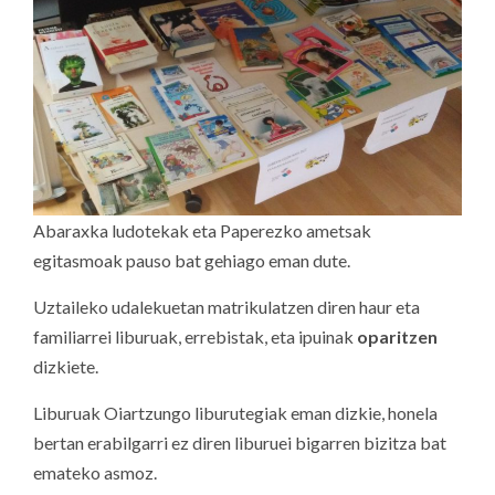
Abaraxka ludotekak eta Paperezko ametsak
egitasmoak pauso bat gehiago eman dute.
Uztaileko udalekuetan matrikulatzen diren haur eta
familiarrei liburuak, errebistak, eta ipuinak
oparitzen
dizkiete.
Liburuak Oiartzungo liburutegiak eman dizkie, honela
bertan erabilgarri ez diren liburuei bigarren bizitza bat
emateko asmoz.