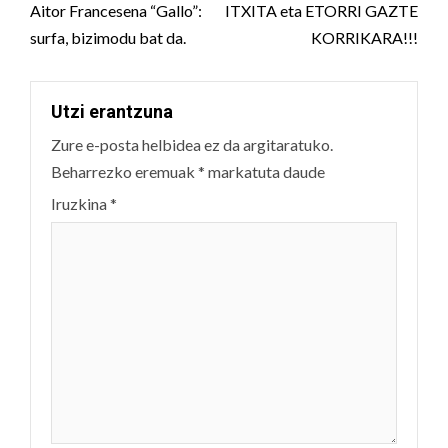
Aitor Francesena “Gallo”:
ITXITA eta ETORRI GAZTE
surfa, bizimodu bat da.
KORRIKARA!!!
Utzi erantzuna
Zure e-posta helbidea ez da argitaratuko.
Beharrezko eremuak
*
markatuta daude
Iruzkina
*