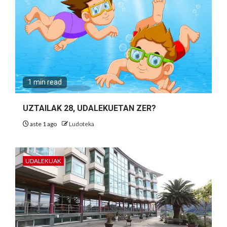
1 min read
UZTAILAK 28, UDALEKUETAN ZER?
aste 1 ago
Ludoteka
UDALEKUAK