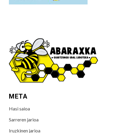
META
Hasi saioa
Sarreren jarioa
Iruzkinen jarioa