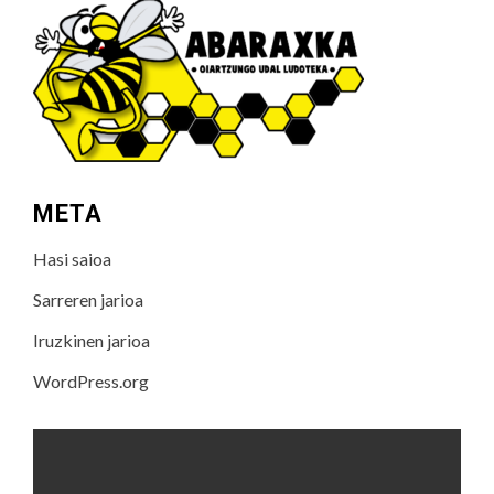
META
Hasi saioa
Sarreren jarioa
Iruzkinen jarioa
WordPress.org