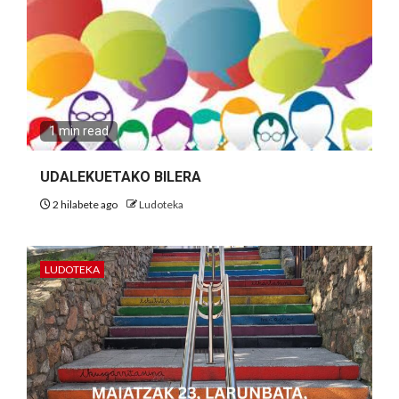
1 min read
UDALEKUETAKO BILERA
2 hilabete ago
Ludoteka
LUDOTEKA