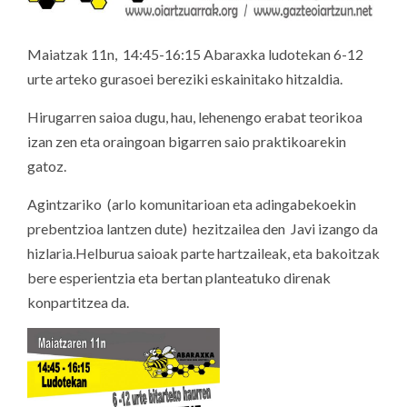
Maiatzak 11n, 14:45-16:15 Abaraxka ludotekan 6-12
urte arteko gurasoei bereziki eskainitako hitzaldia.
Hirugarren saioa dugu, hau, lehenengo erabat teorikoa
izan zen eta oraingoan bigarren saio praktikoarekin
gatoz.
Agintzariko (arlo komunitarioan eta adingabekoekin
prebentzioa lantzen dute) hezitzailea den Javi izango da
hizlaria.Helburua saioak parte hartzaileak, eta bakoitzak
bere esperientzia eta bertan planteatuko direnak
konpartitzea da.