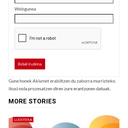
Webgunea
Gune honek Akismet erabiltzen du zaborra murrizteko.
Ikusi nola prozesatzen diren zure erantzunen datuak.
MORE STORIES
LUDOTEKA