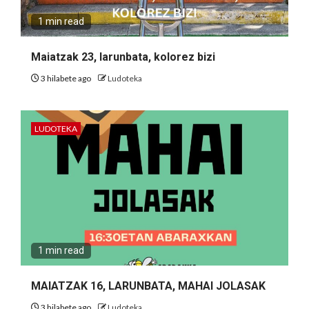
1 min read
Maiatzak 23, larunbata, kolorez bizi
3 hilabete ago
Ludoteka
LUDOTEKA
1 min read
MAIATZAK 16, LARUNBATA, MAHAI JOLASAK
3 hilabete ago
Ludoteka