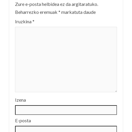
Zure e-posta helbidea ez da argitaratuko.
Beharrezko eremuak
*
markatuta daude
Iruzkina
*
Izena
E-posta