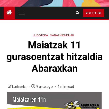
Primary
YOUTUBE
Menu
LUDOTEKA
NABARMENDUAK
Maiatzak 11
gurasoentzat hitzaldia
Abaraxkan
9 urte ago
Ludoteka
1 min read