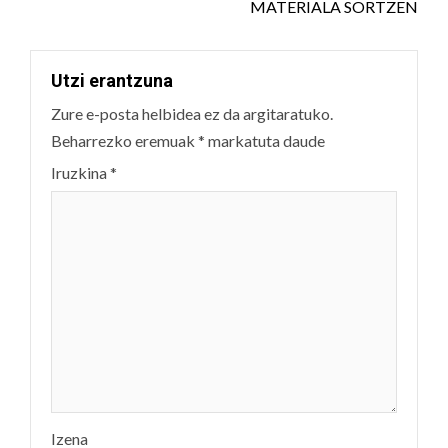
MATERIALA SORTZEN
Utzi erantzuna
Zure e-posta helbidea ez da argitaratuko.
Beharrezko eremuak
*
markatuta daude
Iruzkina
*
Izena