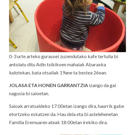
0-3 urte arteko gurasoei zuzendutako kafe tertulia bi
antolatu ditu Adin txikikoen mahaiak Abaraxka
ludotekan, bata otsailak 19ane ta bestea 26ean.
JOLASA ETA HONEN GARRANTZIA
izango da gai
nagusia bi saioetan.
Saioak arratsaldeko 17:00etan izango dira, haurrik gabe
etortzeko eskatzen da. Hau dela eta bi astelehenetan
Familia Eremuaren ateak 18:00etan irekiko dira.