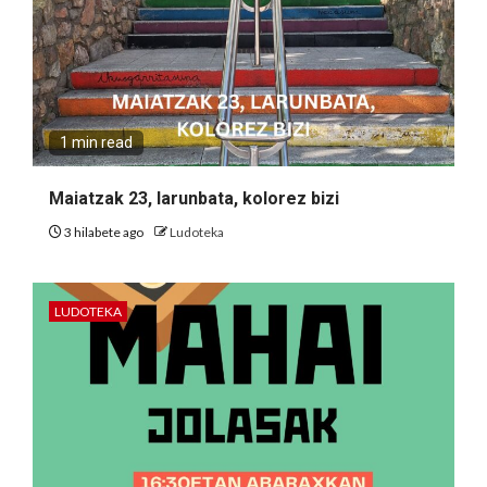
1 min read
Maiatzak 23, larunbata, kolorez bizi
3 hilabete ago
Ludoteka
LUDOTEKA