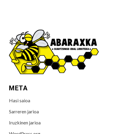
META
Hasi saioa
Sarreren jarioa
Iruzkinen jarioa
WordPress.org