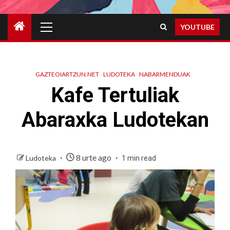
Primary
YOUTUBE
Menu
GAZTEOIARTZUN.NET
LUDOTEKA
NABARMENDUAK
Kafe Tertuliak
Abaraxka Ludotekan
8 urte ago
Ludoteka
1 min read