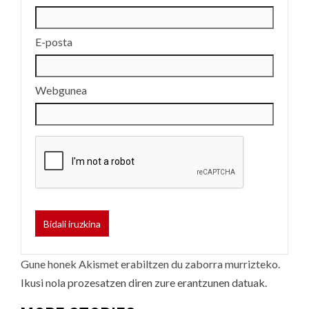
E-posta
Webgunea
Gune honek Akismet erabiltzen du zaborra murrizteko.
Ikusi nola prozesatzen diren zure erantzunen datuak.