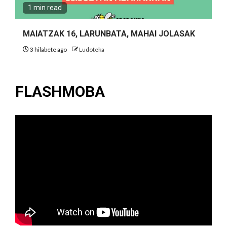
1 min read
MAIATZAK 16, LARUNBATA, MAHAI JOLASAK
3 hilabete ago
Ludoteka
FLASHMOBA