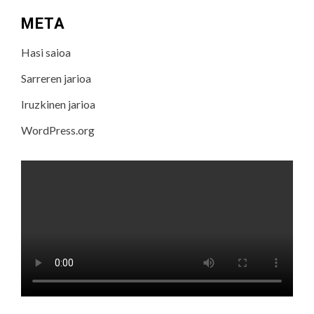
META
Hasi saioa
Sarreren jarioa
Iruzkinen jarioa
WordPress.org