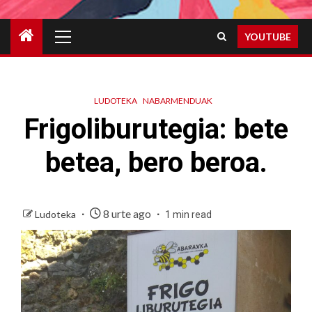
Primary
YOUTUBE
Menu
LUDOTEKA
NABARMENDUAK
Frigoliburutegia: bete
betea, bero beroa.
8 urte ago
Ludoteka
1 min read