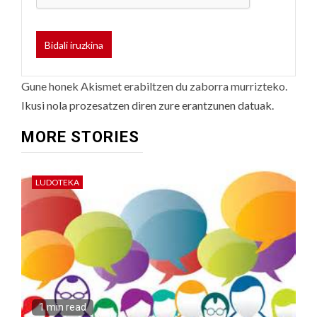
Gune honek Akismet erabiltzen du zaborra murrizteko.
Ikusi nola prozesatzen diren zure erantzunen datuak.
MORE STORIES
LUDOTEKA
1 min read