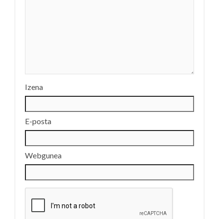
Izena
E-posta
Webgunea