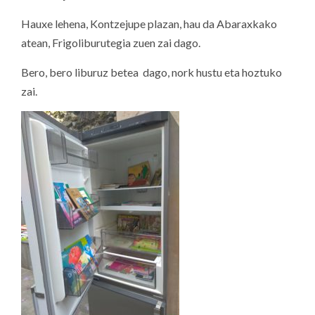
Hauxe lehena, Kontzejupe plazan, hau da Abaraxkako
atean, Frigoliburutegia zuen zai dago.
Bero, bero liburuz betea dago, nork hustu eta hoztuko
zai.