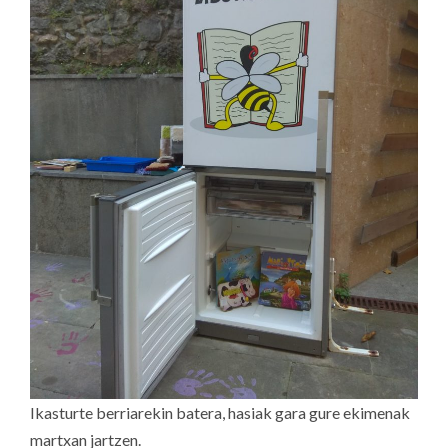
Ikasturte berriarekin batera, hasiak gara gure ekimenak
martxan jartzen.