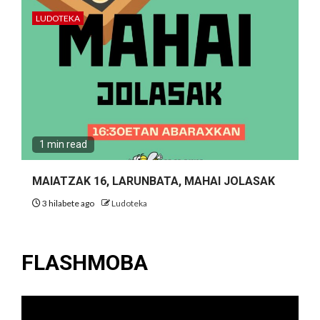
LUDOTEKA
1 min read
MAIATZAK 16, LARUNBATA, MAHAI JOLASAK
3 hilabete ago
Ludoteka
FLASHMOBA