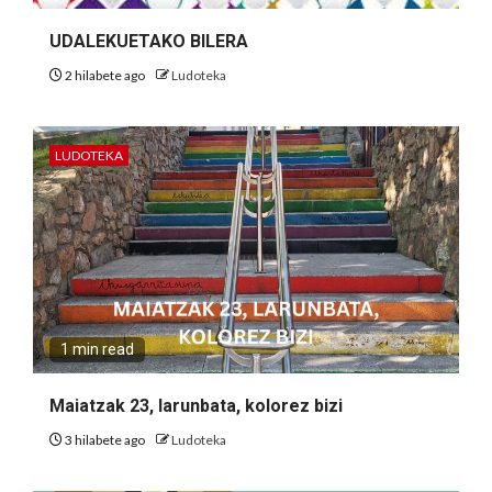
UDALEKUETAKO BILERA
2 hilabete ago
Ludoteka
LUDOTEKA
1 min read
Maiatzak 23, larunbata, kolorez bizi
3 hilabete ago
Ludoteka