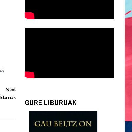
ren
Next
ldarriak
GURE LIBURUAK