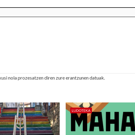
kusi nola prozesatzen diren zure erantzunen datuak.
LUDOTEKA