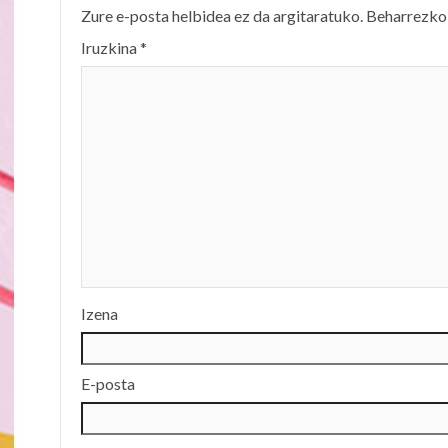
Zure e-posta helbidea ez da argitaratuko.
Beharrezko
Iruzkina
*
Izena
E-posta