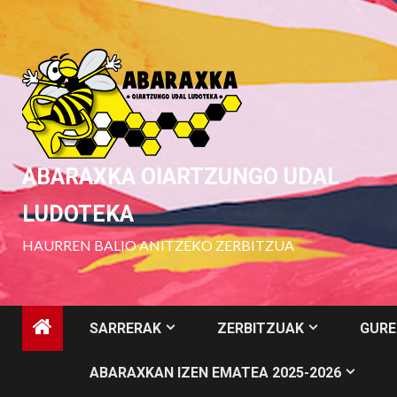
Skip
to
content
ABARAXKA OIARTZUNGO UDAL
LUDOTEKA
HAURREN BALIO ANITZEKO ZERBITZUA
SARRERAK
ZERBITZUAK
GURE
ABARAXKAN IZEN EMATEA 2025-2026