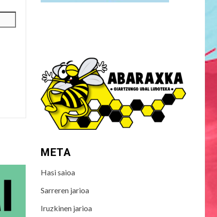
META
Hasi saioa
Sarreren jarioa
Iruzkinen jarioa