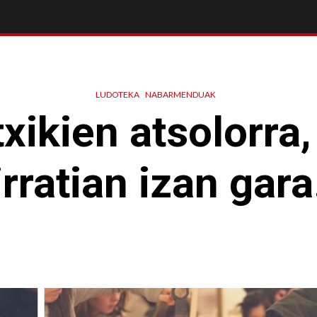
LUDOTEKA
NABARMENDUAK
txikien atsolorra
irratian izan gara