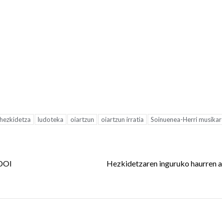
hezkidetza
ludoteka
oiartzun
oiartzun irratia
Soinuenea-Herri musika
DOI
Hezkidetzaren inguruko haurren a