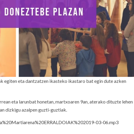
 egiten eta dantzatzen ikasteko ikastaro bat egin dute azken
errean eta larunbat honetan, martxoaren 9an, aterako dituzte lehen 
 dizkigu azalpen guzti-guztiak.
524/Neka%20Martiarena%20ERRALDOIAK%202019-03-06.mp3