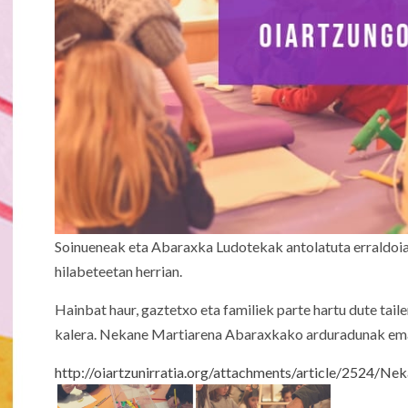
Soinueneak eta Abaraxka Ludotekak antolatuta erraldoiak
hilabeteetan herrian.
Hainbat haur, gaztetxo eta familiek parte hartu dute tail
kalera. Nekane Martiarena Abaraxkako arduradunak eman
http://oiartzunirratia.org/attachments/article/2