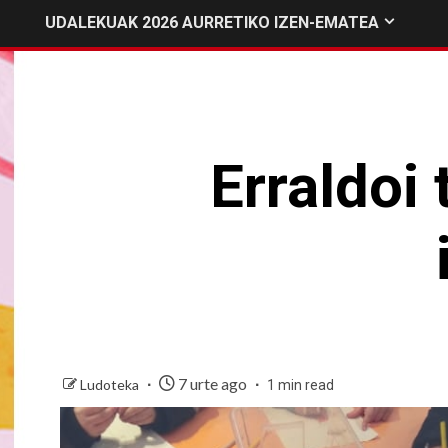
UDALEKUAK 2026 AURRETIKO IZEN-EMATEA
Erraldoi 
7 urte ago
Ludoteka
1 min read