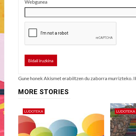
Webgunea
Gune honek Akismet erabiltzen du zaborra murrizteko.
I
MORE STORIES
LUDOTEKA
LUDOTEKA