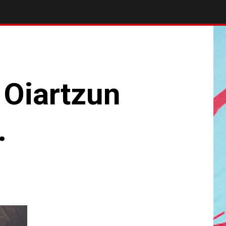
, Oiartzun
.