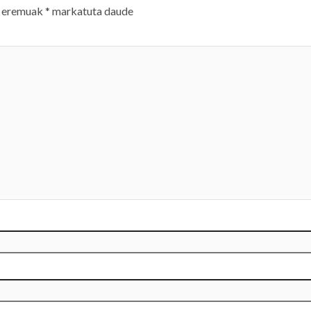
 eremuak
*
markatuta daude