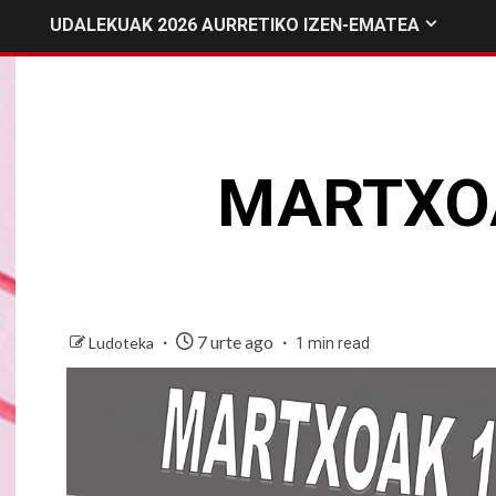
UDALEKUAK 2026 AURRETIKO IZEN-EMATEA
MARTXOA
7 urte ago
Ludoteka
1 min read