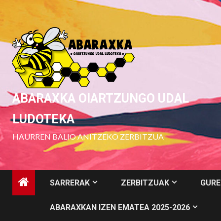
Skip
to
content
ABARAXKA OIARTZUNGO UDAL
LUDOTEKA
HAURREN BALIO ANITZEKO ZERBITZUA
SARRERAK
ZERBITZUAK
GURE
ABARAXKAN IZEN EMATEA 2025-2026