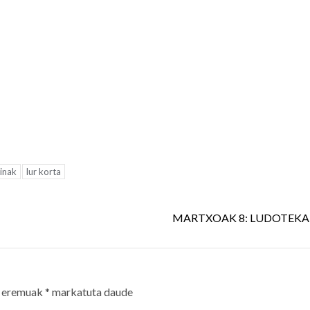
inak
lur korta
MARTXOAK 8: LUDOTEKA 
 eremuak
*
markatuta daude