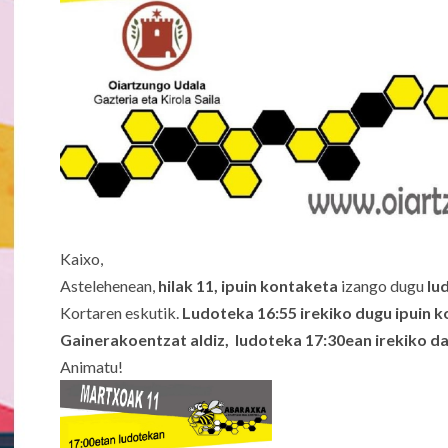
Kaixo,
Astelehenean,
hilak 11, ipuin kontaketa
izango dugu
lud
Kortaren eskutik.
Ludoteka 16:55 irekiko dugu ipuin 
Gainerakoentzat aldiz, ludoteka 17:30ean irekiko da
Animatu!