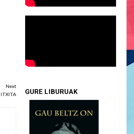
Next
GURE LIBURUAK
ITXITA