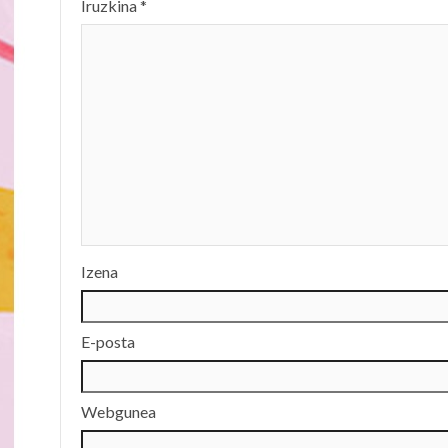
Iruzkina
*
Izena
E-posta
Webgunea