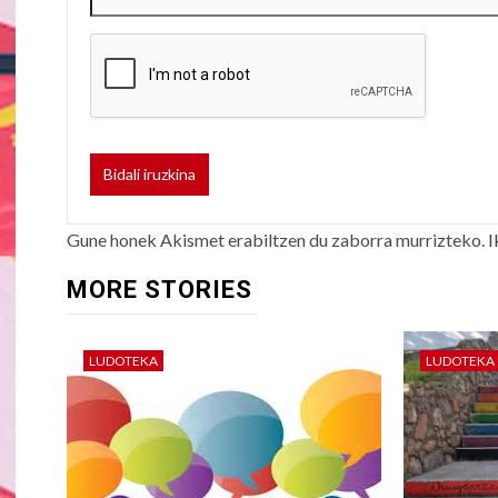
Gune honek Akismet erabiltzen du zaborra murrizteko.
I
MORE STORIES
LUDOTEKA
LUDOTEKA