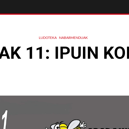
LUDOTEKA
NABARMENDUAK
K 11: IPUIN K