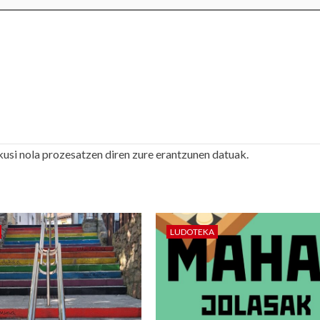
kusi nola prozesatzen diren zure erantzunen datuak.
LUDOTEKA