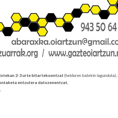
otekan 2-3 urte bitartekoentzat
(helduren batekin lagunduta), 
kontaketa entzutera datozenentzat.
.