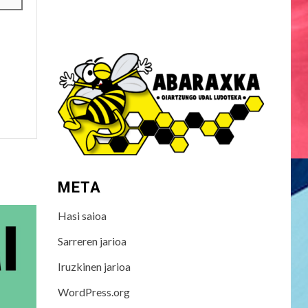
META
Hasi saioa
Sarreren jarioa
Iruzkinen jarioa
WordPress.org