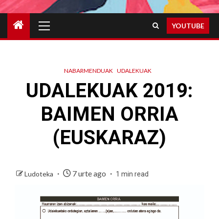
Primary
YOUTUBE
Menu
NABARMENDUAK
UDALEKUAK
UDALEKUAK 2019:
BAIMEN ORRIA
(EUSKARAZ)
7 urte ago
Ludoteka
1 min read