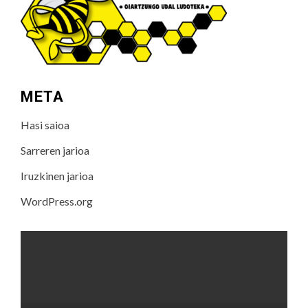
META
Hasi saioa
Sarreren jarioa
Iruzkinen jarioa
WordPress.org