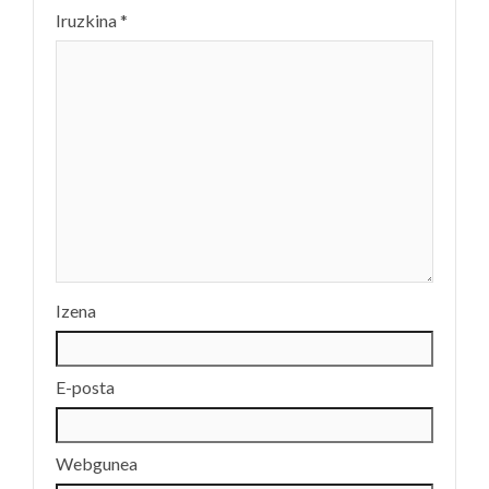
Iruzkina
*
Izena
E-posta
Webgunea