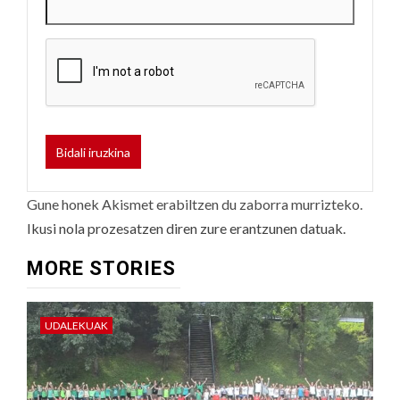
Gune honek Akismet erabiltzen du zaborra murrizteko.
Ikusi nola prozesatzen diren zure erantzunen datuak.
MORE STORIES
UDALEKUAK