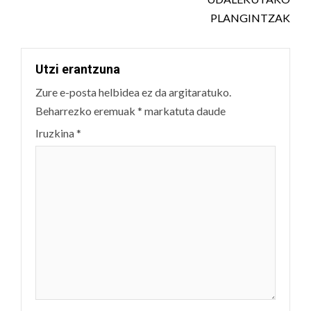
PLANGINTZAK
Utzi erantzuna
Zure e-posta helbidea ez da argitaratuko.
Beharrezko eremuak
*
markatuta daude
Iruzkina
*