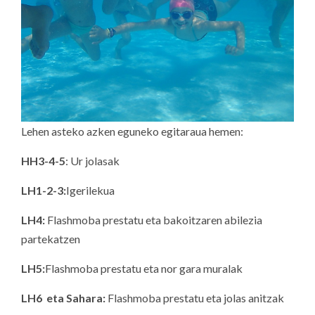
Lehen asteko azken eguneko egitaraua hemen:
HH3-4-5
: Ur jolasak
LH1-2-3:
Igerilekua
LH4:
Flashmoba prestatu eta bakoitzaren abilezia
partekatzen
LH5:
Flashmoba prestatu eta nor gara muralak
LH6 eta Sahara:
Flashmoba prestatu eta jolas anitzak