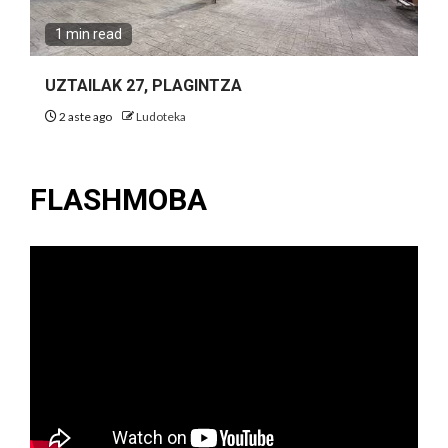
1 min read
UZTAILAK 27, PLAGINTZA
2 aste ago
Ludoteka
FLASHMOBA