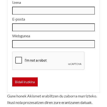
Izena
E-posta
Webgunea
Gune honek Akismet erabiltzen du zaborra murrizteko.
Ikusi nola prozesatzen diren zure erantzunen datuak.