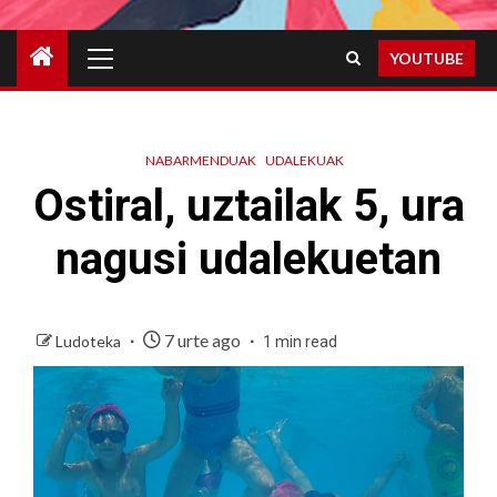
Primary
YOUTUBE
Menu
NABARMENDUAK
UDALEKUAK
Ostiral, uztailak 5, ura
nagusi udalekuetan
7 urte ago
Ludoteka
1 min read