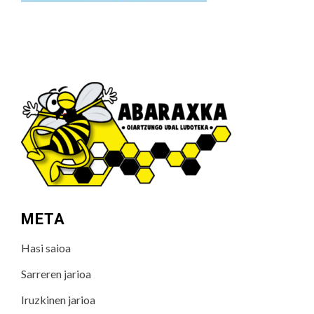
META
Hasi saioa
Sarreren jarioa
Iruzkinen jarioa