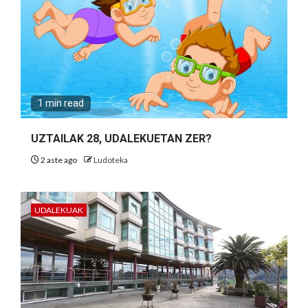
1 min read
UZTAILAK 28, UDALEKUETAN ZER?
2 aste ago
Ludoteka
UDALEKUAK